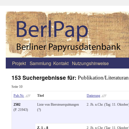
Projekt
Sammlung
Kontakt
Nutzungshinweise
Zum
Inhalt
153 Suchergebnisse für:
Publikation/Literatur
springen
Seite 10
Pub.Nr.
Titel
Datierung
2502
Liste von Biersteuerquittungen
2. Jh. n.Chr. (Tag: 11. Oktober
(P. 21943)
(?)
Z. 1 – 8
2. Jh. n.Chr. (Tag: 11. Oktober