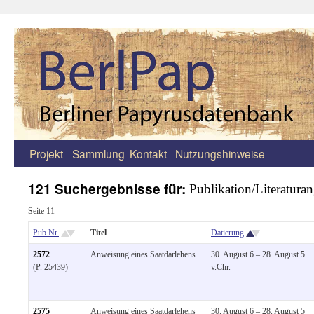
Projekt
Sammlung
Kontakt
Nutzungshinweise
Zum
Inhalt
121 Suchergebnisse für:
Publikation/Literatur
springen
Seite 11
Pub.Nr.
Titel
Datierung
2572
Anweisung eines Saatdarlehens
30. August 6 – 28. August 5
(P. 25439)
v.Chr.
2575
Anweisung eines Saatdarlehens
30. August 6 – 28. August 5