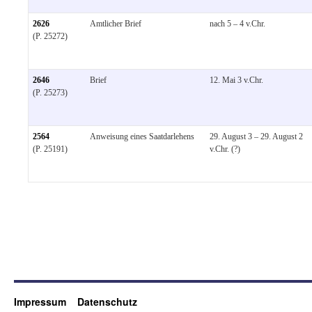
2626
Amtlicher Brief
nach 5 – 4 v.Chr.
(P. 25272)
2646
Brief
12. Mai 3 v.Chr.
(P. 25273)
2564
Anweisung eines Saatdarlehens
29. August 3 – 29. August 2
(P. 25191)
v.Chr. (?)
Impressum
Datenschutz