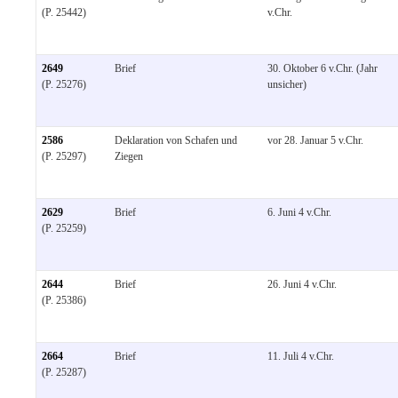
(P. 25442)
v.Chr.
2649
Brief
30. Oktober 6 v.Chr. (Jahr
(P. 25276)
unsicher)
2586
Deklaration von Schafen und
vor 28. Januar 5 v.Chr.
(P. 25297)
Ziegen
2629
Brief
6. Juni 4 v.Chr.
(P. 25259)
2644
Brief
26. Juni 4 v.Chr.
(P. 25386)
2664
Brief
11. Juli 4 v.Chr.
(P. 25287)