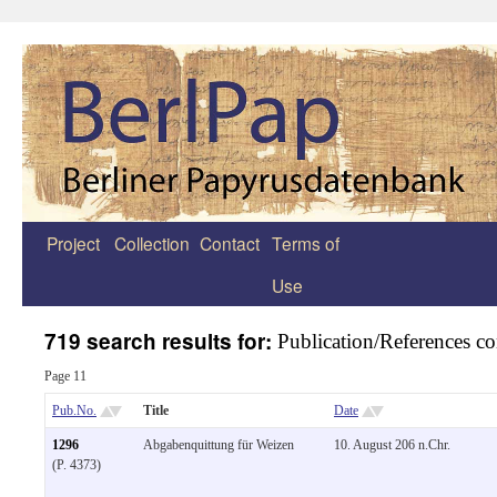
Project
Collection
Contact
Terms of
Zum
Use
Inhalt
springen
719 search results for:
Publication/References co
Page 11
Pub.No.
Title
Date
1296
Abgabenquittung für Weizen
10. August 206 n.Chr.
(P. 4373)