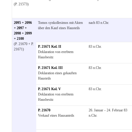
(P. 21573)
2095 + 2096
Tomos synkollesimos mit Akten
nach 83 n.Chr.
+ 2097 +
über den Kauf eines Hausteils
2098 + 2099
+ 2100
(P. 21670 + P.
P. 21671 Kol. II
83 n.Chr.
21671)
Deklaration von ererbtem
Hausbesitz
P. 21671 Kol. III
83 n.Chr.
Deklaration eines gekauften
Hausteils
P. 21671 Kol. V
83 n.Chr.
Deklaration von ererbtem
Hausbesitz
P. 21670
26. Januar – 24. Februar 83
Verkauf eines Hausanteils
n.Chr.