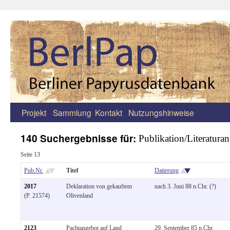
Projekt
Sammlung
Kontakt
Nutzungshinweise
Zum
Inhalt
140 Suchergebnisse für:
Publikation/Literatura
springen
Seite 13
Pub.Nr.
Titel
Datierung
2017
Deklaration von gekauftem
nach 3. Juni 88 n.Chr. (?)
(P. 21574)
Olivenland
2123
Pachtangebot auf Land
29. September 85 n.Chr.