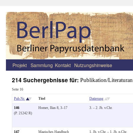
Projekt
Sammlung
Kontakt
Nutzungshinweise
Zum
Inhalt
214 Suchergebnisse für:
Publikation/Literatura
springen
Seite 16
Pub.Nr.
Titel
Datierung
146
Homer, Ilias 8, 3–17
3. – 2. Jh. v.Chr.
(P. 21242 R)
147
Magisches Handbuch
1. Jh. v.Chr. – 1. Jh. n.Chr.