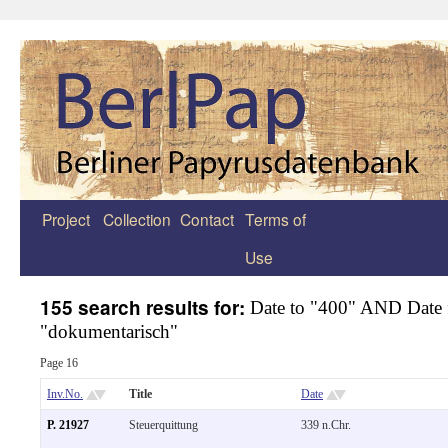
Project
Collection
Contact
Terms of
Zum
Use
Inhalt
springen
155 search results for:
Date to "400" AND Date
"dokumentarisch"
Page 16
Inv.No.
Title
Date
P. 21927
Steuerquittung
339 n.Chr.