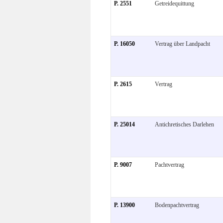
P. 2551
Getreidequittung
P. 16050
Vertrag über Landpacht
P. 2615
Vertrag
P. 25014
Antichretisches Darlehen
P. 9007
Pachtvertrag
P. 13900
Bodenpachtvertrag