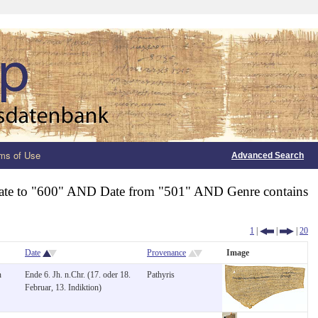
ms of Use
Advanced Search
ate to "600" AND Date from "501" AND Genre contains
1
|
|
|
20
Date
Provenance
Image
n
Ende 6. Jh. n.Chr. (17. oder 18.
Pathyris
Februar, 13. Indiktion)