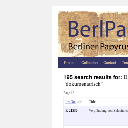
Project
Collection
Contact
Ter
Zum
Inhalt
195 search results for:
D
"dokumentarisch"
springen
Page 18
Inv.No.
Title
P. 21530
Verpfändung von Sklavinne