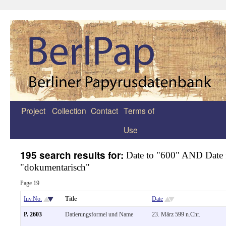
Project
Collection
Contact
Terms of
Zum
Use
Inhalt
springen
195 search results for:
Date to "600" AND Date
"dokumentarisch"
Page 19
Inv.No.
Title
Date
P. 2603
Datierungsformel und Name
23. März 599 n.Chr.