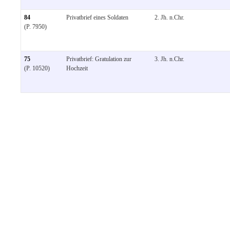
84
Privatbrief eines Soldaten
2. Jh. n.Chr.
(P. 7950)
75
Privatbrief: Gratulation zur
3. Jh. n.Chr.
(P. 10520)
Hochzeit