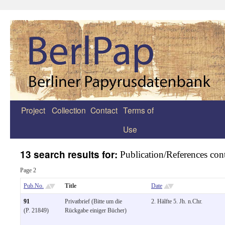
Project
Collection
Contact
Terms of
Zum
Use
Inhalt
springen
13 search results for:
Publication/References con
Page 2
Pub.No.
Title
Date
91
Privatbrief (Bitte um die
2. Hälfte 5. Jh. n.Chr.
(P. 21849)
Rückgabe einiger Bücher)