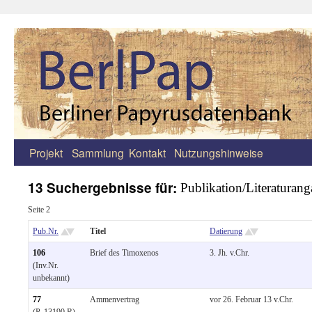
Projekt
Sammlung
Kontakt
Nutzungshinweise
Zum
Inhalt
13 Suchergebnisse für:
Publikation/Literaturang
springen
Seite 2
Pub.Nr.
Titel
Datierung
106
Brief des Timoxenos
3. Jh. v.Chr.
(Inv.Nr.
unbekannt)
77
Ammenvertrag
vor 26. Februar 13 v.Chr.
(P. 13190 R)