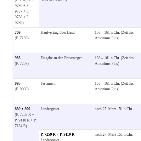
9786 + P.
9787 + P.
9788 + P.
9789)
709
Kaufvertrag über Land
138 – 161 n.Chr. (Zeit des
(P. 7189)
Antoninus Pius)
983
Eingabe an den Epistrategen
138 – 161 n.Chr. (Zeit des
(P. 7207)
Antoninus Pius)
895
Testament
138 – 161 n.Chr. (Zeit des
(P. 9008)
Antoninus Pius)
889 + 890
Landregister
nach 27. März 151 n.Chr.
(P. 7259 R +
P. 9110 R + P.
7184 R)
P. 7259 R + P. 9110 R
nach 27. März 151 n.Chr.
Landregister