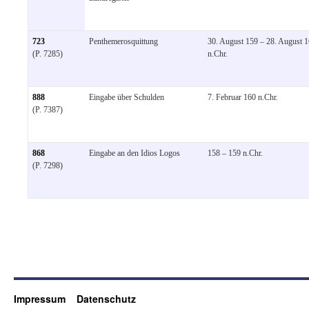
723
Penthemerosquittung
30. August 159 – 28. August 
(P. 7285)
n.Chr.
888
Eingabe über Schulden
7. Februar 160 n.Chr.
(P. 7387)
868
Eingabe an den Idios Logos
158 – 159 n.Chr.
(P. 7298)
Impressum
Datenschutz