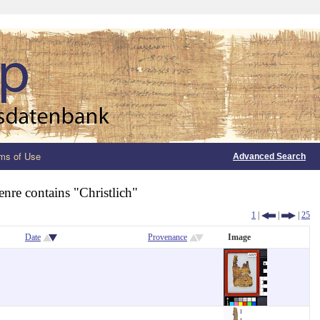
ms of Use
Advanced Search
nre contains "Christlich"
1
|
|
|
25
Date
Provenance
Image