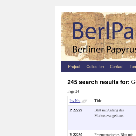
Project
Collection
Contact
Ter
Zum
Inhalt
245 search results for:
Ge
springen
Page 24
Inv.No.
Title
P. 22229
Blatt mit Anfang des
Markusevangeliums
P. 22230
Fragmentarisches Blatt mit