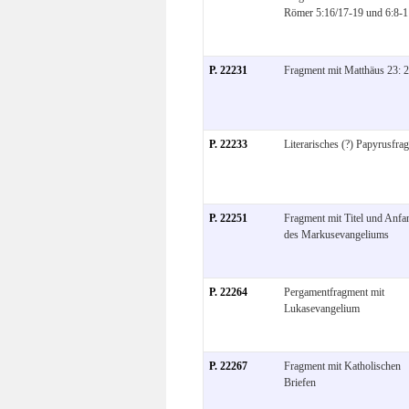
Römer 5:16/17-19 und 6:8-1
P. 22231
Fragment mit Matthäus 23: 
P. 22233
Literarisches (?) Papyrusfra
P. 22251
Fragment mit Titel und Anfa
des Markusevangeliums
P. 22264
Pergamentfragment mit
Lukasevangelium
P. 22267
Fragment mit Katholischen
Briefen