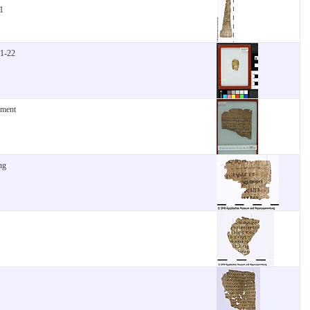
1
21-22
gment
ng