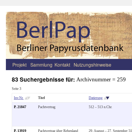
Projekt
Sammlung
Kontakt
Nutzungshinweise
Zum
Inhalt
83 Suchergebnisse für:
Archivnummer = 259
springen
Seite 3
Inv.Nr.
Titel
Datierung
P. 21847
Pachtvertrag
512 – 513 n.Chr.
P. 13919
Pachtvertrag über Rebenland
29. August – 27. September 5