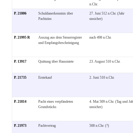
n.Chr.
P. 21806
Schuldanerkenntnis über
27. Juni 512 n.Chr. (Jahr
Pachtzins
unsicher)
P. 21995 R
Auszug aus dem Steuerregister
nach 498 n.Chr.
und Empfangsbescheinigung
P. 13917
Quittung über Hausmiete
23. August 510 n.Chr.
P. 21735
Erntekauf
2. Juni 510 n.Chr.
P. 21814
Pacht eines verpfändeten
4. Mai 509 n.Chr. (Tag und Ja
Grundstücks
unsicher)
P. 21973
Pachtvertrag
508 n.Chr. (?)