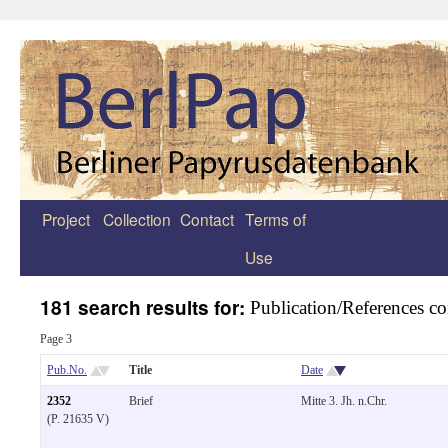
Project
Collection
Contact
Terms of
Zum
Use
Inhalt
springen
181 search results for:
Publication/References c
Page 3
Pub.No.
Title
Date
2352
Brief
Mitte 3. Jh. n.Chr.
(P. 21635 V)