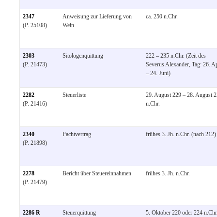
2347
Anweisung zur Lieferung von
ca. 250 n.Chr.
(P. 25108)
Wein
2303
Sitologenquittung
222 – 235 n.Chr. (Zeit des
(P. 21473)
Severus Alexander, Tag: 26. Ap
– 24. Juni)
2282
Steuerliste
29. August 229 – 28. August 
(P. 21416)
n.Chr.
2340
Pachtvertrag
frühes 3. Jh. n.Chr. (nach 212)
(P. 21898)
2278
Bericht über Steuereinnahmen
frühes 3. Jh. n.Chr.
(P. 21479)
2286 R
Steuerquittung
5. Oktober 220 oder 224 n.Chr