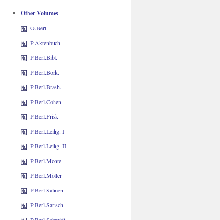
Other Volumes
O.Berl.
P.Aktenbuch
P.Berl.Bibl.
P.Berl.Bork.
P.Berl.Brash.
P.Berl.Cohen
P.Berl.Frisk
P.Berl.Leihg. I
P.Berl.Leihg. II
P.Berl.Monte
P.Berl.Möller
P.Berl.Salmen.
P.Berl.Sarisch.
P.Berl.Schmidt