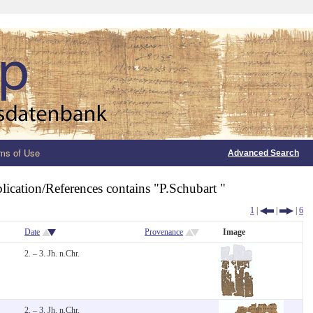
ms of Use
Advanced Search
lication/References contains "P.Schubart "
1
|
|
|
6
Date
Provenance
Image
2. – 3. Jh. n.Chr.
2. – 3. Jh. n.Chr.