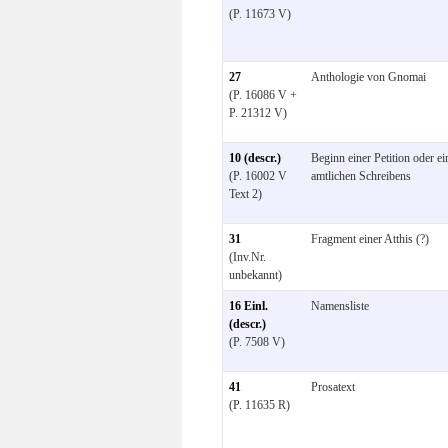
(P. 11673 V)
27
Anthologie von Gnomai
(P. 16086 V +
P. 21312 V)
10 (descr.)
Beginn einer Petition oder ei
(P. 16002 V
amtlichen Schreibens
Text 2)
31
Fragment einer Atthis (?)
(Inv.Nr.
unbekannt)
16 Einl.
Namensliste
(descr.)
(P. 7508 V)
41
Prosatext
(P. 11635 R)