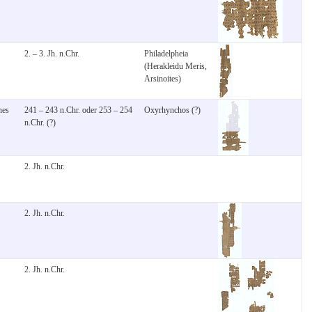
2. – 3. Jh. n.Chr.
Philadelpheia
(Herakleidu Meris,
Arsinoites)
nes
241 – 243 n.Chr. oder 253 – 254
Oxyrhynchos (?)
n.Chr. (?)
2. Jh. n.Chr.
2. Jh. n.Chr.
2. Jh. n.Chr.