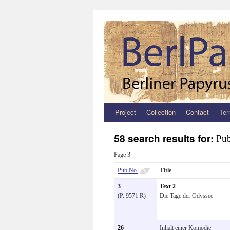
Project
Collection
Contact
Ter
Zum
Inhalt
58 search results for:
Pub
springen
Page 3
Pub.No.
Title
3
Text 2
(P. 9571 R)
Die Tage der Odyssee
26
Inhalt einer Komödie