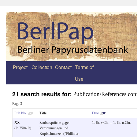
Project
Collection
Contact
Terms of
Zum
Use
Inhalt
springen
21 search results for:
Publication/References co
Page 3
Pub.No.
Title
Date
XX
Zaubersprüche gegen
1. Jh. v.Chr. – 1. Jh. n.Chr.
(P. 7504 R)
Verbrennungen und
Kopfschmerzen (“Philinna-