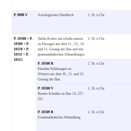
P. 9908 V
Astrologisches Handbuch
2. Jh. n.Chr.
P. 10508 + P.
Tafeln-Kodex mit scholia minora
2. Jh. n.Chr.
10509 + P.
zu Passagen aus dem 11., 13., 14.
10510 + P.
und 15. Gesang der Ilias und mit
10511 + P.
grammatikalischen Abhandlungen
10512
P. 10508 R
2. Jh. n.Chr.
Einzelne Erklärungen zu
Wörtern aus dem 10., 11. und 13.
Gesang der Ilias
P. 10508 V
2. Jh. n.Chr.
Homer-Scholien zu Ilias 14, 227–
521
P. 10509 R
2. Jh. n.Chr.
Grammatikalische Abhandlung