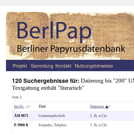
Projekt
Sammlung
Kontakt
Nutzungshinweise
Zum
Inhalt
120 Suchergebnisse für:
Datierung bis "200" 
Textgattung enthält "literarisch"
springen
Seite 3
Inv.Nr.
Titel
Datierung
ÄM 9875
Gemmenaufschrift
2. Jh. n.Chr.
P. 9908 R
Euripides, Telephos
2. Jh. n.Chr.