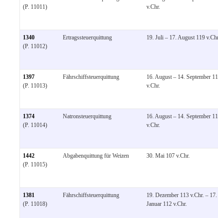
(P. 11011)
v.Chr.
1340
Ertragssteuerquittung
19. Juli – 17. August 119 v.Chr
(P. 11012)
1397
Fährschiffsteuerquittung
16. August – 14. September 1
(P. 11013)
v.Chr.
1374
Natronsteuerquittung
16. August – 14. September 1
(P. 11014)
v.Chr.
1442
Abgabenquittung für Weizen
30. Mai 107 v.Chr.
(P. 11015)
1381
Fährschiffsteuerquittung
19. Dezember 113 v.Chr. – 17.
(P. 11018)
Januar 112 v.Chr.