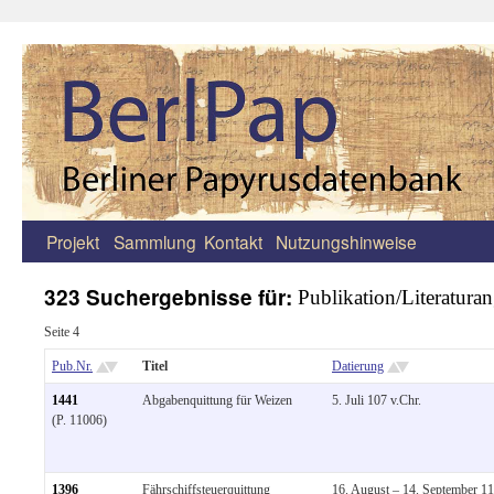
Projekt
Sammlung
Kontakt
Nutzungshinweise
Zum
Inhalt
323 Suchergebnisse für:
Publikation/Literatura
springen
Seite 4
Pub.Nr.
Titel
Datierung
1441
Abgabenquittung für Weizen
5. Juli 107 v.Chr.
(P. 11006)
1396
Fährschiffsteuerquittung
16. August – 14. September 1