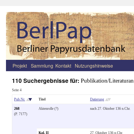
Projekt
Sammlung
Kontakt
Nutzungshinweise
Zum
Inhalt
110 Suchergebnisse für:
Publikation/Literaturan
springen
Seite 4
Pub.Nr.
Titel
Datierung
268
Aktenrolle (?)
nach 27. Oktober 136 n.Chr.
(P. 7177)
Kol. II
27. Oktober 136 n.Chr.