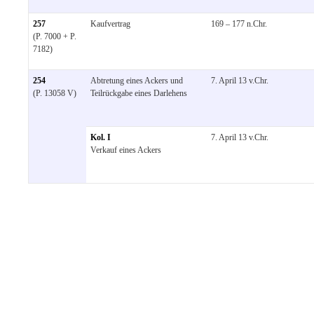
257
Kaufvertrag
169 – 177 n.Chr.
(P. 7000 + P.
7182)
254
Abtretung eines Ackers und
7. April 13 v.Chr.
(P. 13058 V)
Teilrückgabe eines Darlehens
Kol. I
7. April 13 v.Chr.
Verkauf eines Ackers