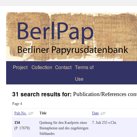
Project
Collection
Contact
Terms of
Zum
Use
Inhalt
springen
31 search results for:
Publication/References con
Page 4
Pub.No.
Title
Date
154
Quittung für den Kaufpreis eines
7. Juli 255 v.Chr.
(P. 17679)
Ibiotapheion und des zugehörigen
Stiftlandes