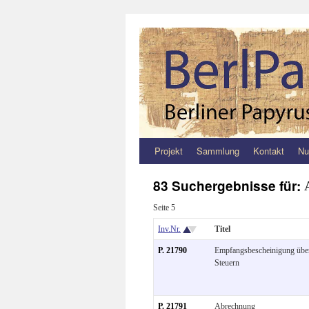
Projekt
Sammlung
Kontakt
Nu
Zum
Inhalt
83 Suchergebnisse für:
springen
Seite 5
Inv.Nr.
Titel
P. 21790
Empfangsbescheinigung übe
Steuern
P. 21791
Abrechnung