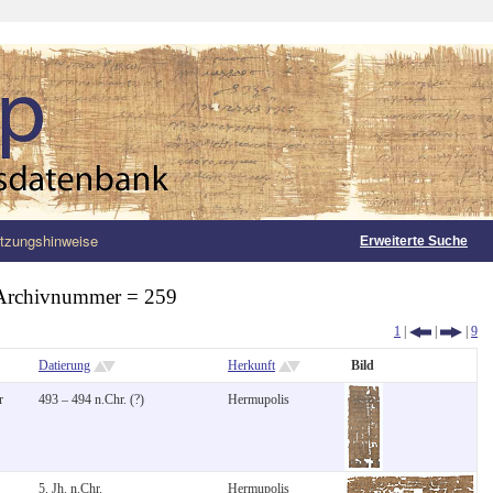
tzungshinweise
Erweiterte Suche
Archivnummer = 259
1
|
|
|
9
Datierung
Herkunft
Bild
r
493 – 494 n.Chr. (?)
Hermupolis
5. Jh. n.Chr.
Hermupolis