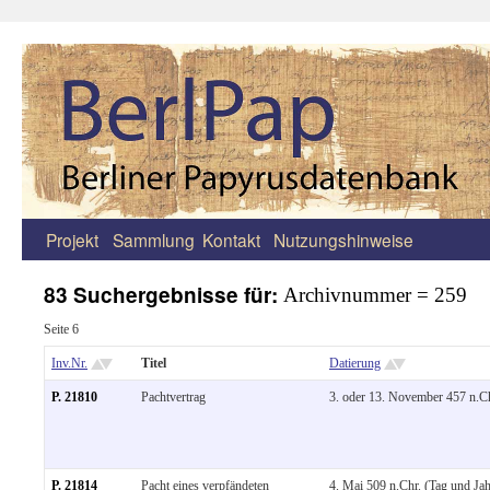
Projekt
Sammlung
Kontakt
Nutzungshinweise
Zum
Inhalt
83 Suchergebnisse für:
Archivnummer = 259
springen
Seite 6
Inv.Nr.
Titel
Datierung
P. 21810
Pachtvertrag
3. oder 13. November 457 n.Ch
P. 21814
Pacht eines verpfändeten
4. Mai 509 n.Chr. (Tag und Ja