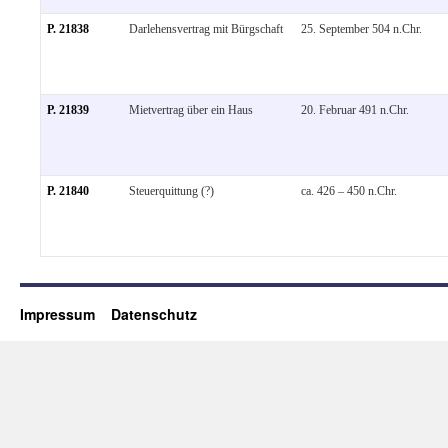
P. 21838
Darlehensvertrag mit Bürgschaft
25. September 504 n.Chr.
P. 21839
Mietvertrag über ein Haus
20. Februar 491 n.Chr.
P. 21840
Steuerquittung (?)
ca. 426 – 450 n.Chr.
Impressum
Datenschutz