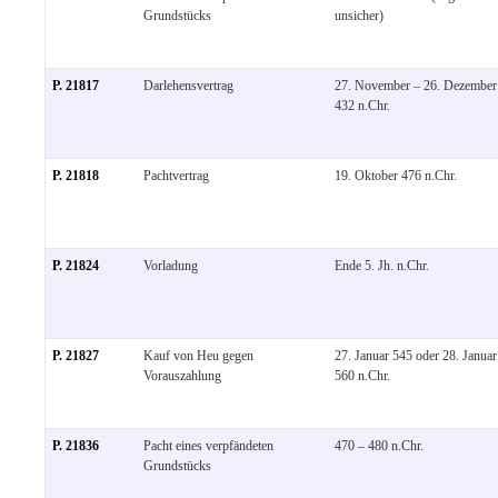
Grundstücks
unsicher)
P. 21817
Darlehensvertrag
27. November – 26. Dezember
432 n.Chr.
P. 21818
Pachtvertrag
19. Oktober 476 n.Chr.
P. 21824
Vorladung
Ende 5. Jh. n.Chr.
P. 21827
Kauf von Heu gegen
27. Januar 545 oder 28. Januar
Vorauszahlung
560 n.Chr.
P. 21836
Pacht eines verpfändeten
470 – 480 n.Chr.
Grundstücks