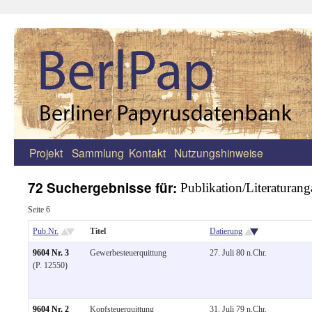
Projekt
Sammlung
Kontakt
Nutzungshinweise
Zum
Inhalt
72 Suchergebnisse für:
Publikation/Literaturang
springen
Seite 6
Pub.Nr.
Titel
Datierung
9604 Nr. 3
Gewerbesteuerquittung
27. Juli 80 n.Chr.
(P. 12550)
9604 Nr. 2
Kopfsteuerquittung
31. Juli 79 n.Chr.