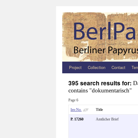
Project
Collection
Contact
Ter
Zum
Inhalt
395 search results for:
D
contains "dokumentarisch"
springen
Page 6
Inv.No.
Title
P. 17260
Amtlicher Brief