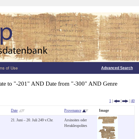
ms of Use
Advanced Search
ate to "-201" AND Date from "-300" AND Genre
1
|
|
|
40
Date
Provenance
Image
21. Juni – 20. Juli 249 v.Chr.
Arsinoites oder
Herakleopolites