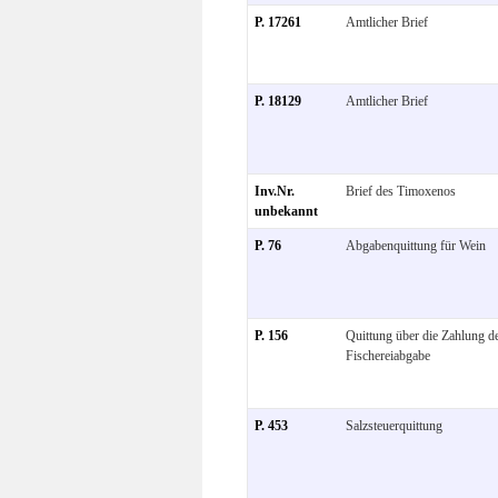
P. 17261
Amtlicher Brief
P. 18129
Amtlicher Brief
Inv.Nr.
Brief des Timoxenos
unbekannt
P. 76
Abgabenquittung für Wein
P. 156
Quittung über die Zahlung d
Fischereiabgabe
P. 453
Salzsteuerquittung