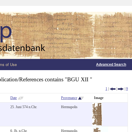
ms of Use
Advanced Search
lication/References contains "BGU XII "
1
|
|
|
9
Date
Provenance
Image
25. Juni 574 n.Chr.
Hermupolis
6. Jh. n.Chr.
Hermupolis