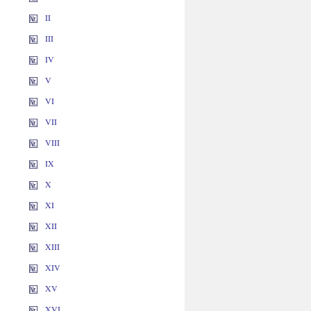
II
III
IV
V
VI
VII
VIII
IX
X
XI
XII
XIII
XIV
XV
XVI