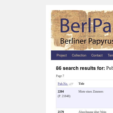
Project
Collection
Contact
Ter
Zum
Inhalt
86 search results for:
Pub
springen
Page 7
Pub.No.
Title
2204
Miete eines Zimmers
(P. 21848)
2179
Abrechnung über Wein