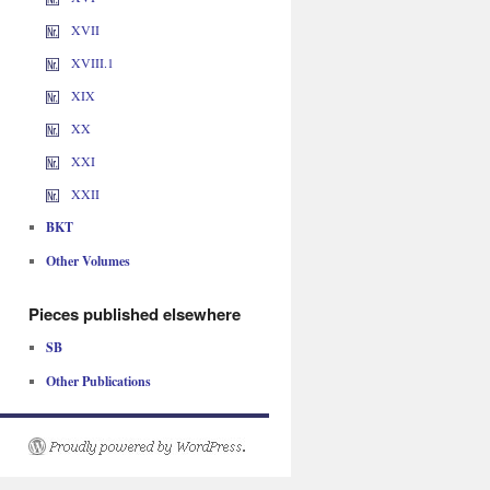
XVII
XVIII.1
XIX
XX
XXI
XXII
BKT
Other Volumes
Pieces published elsewhere
SB
Other Publications