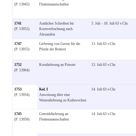
(P. 13945)
Flottenmannschaften
1741
Amtliches Schreiben btr.
5. Juli – 18. Juli 63 v.Chr.
(P. 13952)
Kornverfrachtung nach
Alexandria
1747
Lieferung von Gerste für die
13. Juli 63 v.Chr.
(P. 13955)
Pferde der Reiterei
1752
Kornlieferung an Priester
13. Juli 63 v.Chr.
(P. 13964)
1753
Kol. I
14. Juli 63 v.Chr.
(P. 13954)
Anweisung über eine
Weizenlieferung zu Kultzwecken
1745
Getreidelieferung an
14. Juli 63 v.Chr.
(P. 13959)
Flottenmannschaften