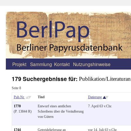
Projekt
Sammlung
Kontakt
Nutzungshinweise
Zum
Inhalt
179 Suchergebnisse für:
Publikation/Literatura
springen
Seite 8
Pub.Nr.
Titel
Datierung
1770
Entwurf eines amtlichen
7. April 63 v.Chr.
(P. 13844 R)
Schreibens über die Veräußerung
von Gütern
1744
Getreidelieferung an
vor 14. Juli 63 v.Chr.