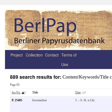
Project
Collection
Contact
Terms of
Zum
Use
Inhalt
springen
889 search results for:
Content/Keywords/Title c
Page 85
Inv.No.
Title
Date
P. 25405
Inventarliste
5. – 6. Jh. n.Chr.