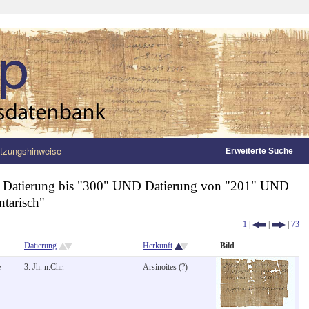
tzungshinweise
Erweiterte Suche
:
Datierung bis "300" UND Datierung von "201" UND
ntarisch"
1
|
|
|
73
Datierung
Herkunft
Bild
e
3. Jh. n.Chr.
Arsinoites (?)