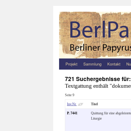
Projekt
Sammlung
Kontakt
Nu
Zum
Inhalt
721 Suchergebnisse für
Textgattung enthält "dokume
springen
Seite 9
Inv.Nr.
Titel
P. 7441
Quittung für eine abgeleistet
Liturgie