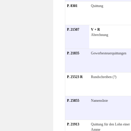
P. 8301
Quittung
P. 21507
V + R
Abrechnung
P. 21835
Gewerbesteuerquittungen
P. 25523 R
Rundschreiben (?)
P. 25855
Namensliste
P. 21913
Quittung für den Lohn einer
Amme