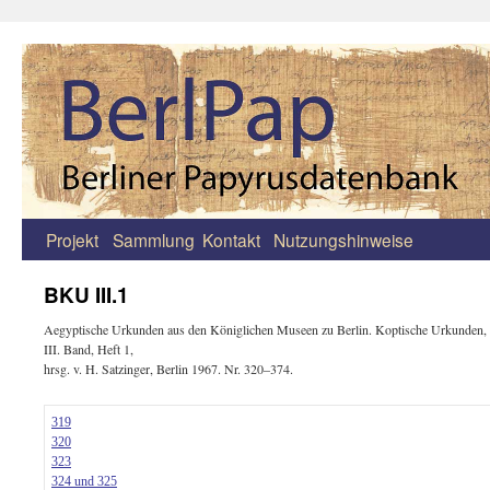
Projekt
Sammlung
Kontakt
Nutzungshinweise
Zum
Inhalt
BKU III.1
springen
Aegyptische Urkunden aus den Königlichen Museen zu Berlin. Koptische Urkunden,
III. Band, Heft 1,
hrsg. v. H. Satzinger, Berlin 1967. Nr. 320–374.
319
320
323
324 und 325