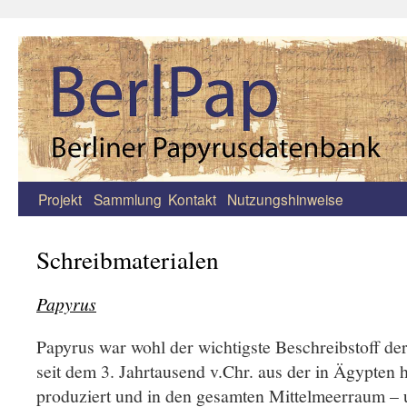
Projekt
Sammlung
Kontakt
Nutzungshinweise
Zum
Inhalt
Schreibmaterialen
springen
Papyrus
Papyrus war wohl der wichtigste Beschreibstoff de
seit dem 3. Jahrtausend v.Chr. aus der in Ägypten
produziert und in den gesamten Mittelmeerraum – 