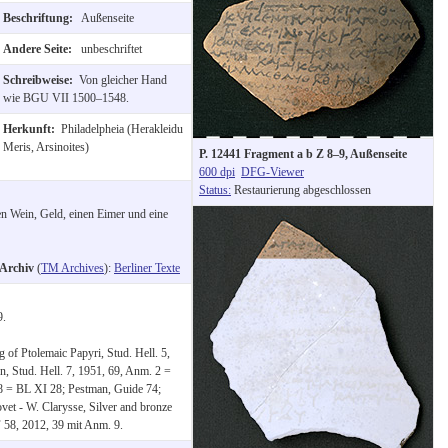
Beschriftung:
Außenseite
Andere Seite:
unbeschriftet
Schreibweise:
Von gleicher Hand
wie BGU VII 1500–1548.
Herkunft:
Philadelpheia (Herakleidu
Meris, Arsinoites)
P. 12441 Fragment a b Z 8–9, Außenseite
600 dpi
DFG-Viewer
Status:
Restaurierung abgeschlossen
en Wein, Geld, einen Eimer und eine
-Archiv
(
TM Archives
):
Berliner Texte
9.
of Ptolemaic Papyri, Stud. Hell. 5,
n, Stud. Hell. 7, 1951, 69, Anm. 2 =
–48 = BL XI 28; Pestman, Guide 74;
vet - W. Clarysse, Silver and bronze
F 58, 2012, 39 mit Anm. 9.