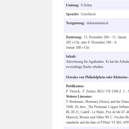
Umfang:
9 Zeilen.
Sprache:
Griechisch
Textgattung:
dokumentarisch
Datierung:
13. Dezember 206 – 11. Januar
205 v.Chr. oder 8. Dezember 189 – 6.
Januar 188 v.Chr.
Inhalt:
Abrechnung für Agathokles. Er hat für Arbeit
zweizinkige Hacke erhalten.
Ostraka von Philadelpheia oder Kleitorios
Publikation:
P. Viereck - F. Zucker, BGU VII 1506 Z. 1 – 
Weitere Literatur:
T. Reekmans, Monetary History and the Dating 
1948, 20; ders., The Ptolemaic Copper Inflatio
BL III 21; Cadell - Le Rider, Prix de blé 47
Maresch, Bronze und Silber 99; C. Fischer-Bo
standards and the date of P.Heid. VI 383, AP