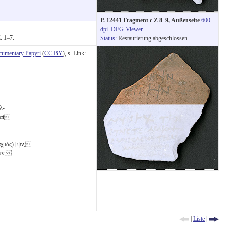
P. 12441 Fragment c Z 8–9, Außenseite
600
dpi
DFG-Viewer
. 1–7.
Status:
Restaurierung abgeschlossen
cumentary Papyri
(
CC BY
), s. Link:
λ-
 καὶ
αχμὰς)]
ψν
,
ψν
,
|
Liste
|