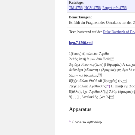
Kataloge:
TM 4756
HGV 4756
Papyri.info 4756
Bemerkungen:
Es fehlt ein Fragment des Ostrakons mit den Z
Text
, basierend auf der
Duke Databank of Do
bgu.7.1506.xml
1
(ἔτους)
ιζ
παλτεύει Ἀγαθο-
2
κλῆς ἐν τῇ ἄμμωι ἀπὸ Θαῦτ
3
η
, ἔχει οἴνου κερ(άμια)
β
(δραχμὰς)
Α
καὶ χα
4
κῶν ἔχει (τάλαντα)
ε
(δραχμὰς)
ψν
, ἔχει δὲ
5
ἄμην καὶ δίκελλαν,
6
[ἔχ]ει ἄλλας Θαῦθ
κθ
(δραχμὰς)
ψν
,
7
[ἔχει] ἄλλας Ἀγαθοκλῆς
(*)
Π[αῶπ]ι
ιη
[(δρ
8
[ἄλλα]ς ἔχει Ἀγαθοκλῆ[ς] Ἁθὺρ (δραχμὰς)
9
[ ̣ ̣ ̣] ̣ Ἀγαθοκλῆς ̣[-ca.?-]
Apparatus
^
7. corr. ex αγατοκλης