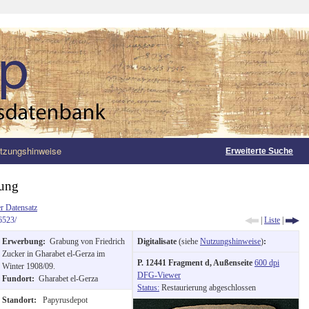
tzungshinweise
Erweiterte Suche
ung
r Datensatz
6523/
|
Liste
|
Erwerbung:
Grabung von Friedrich
Digitalisate
(siehe
Nutzungshinweise
)
:
Zucker in Gharabet el-Gerza im
P. 12441 Fragment d, Außenseite
600 dpi
Winter 1908/09.
DFG-Viewer
Fundort:
Gharabet el-Gerza
Status:
Restaurierung abgeschlossen
Standort:
Papyrusdepot