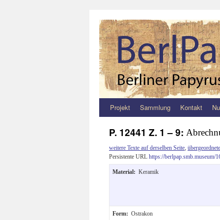
Projekt
Sammlung
Kontakt
Nu
Zum
Inhalt
P. 12441 Z. 1 – 9:
Abrechn
springen
weitere Texte auf derselben Seite
,
übergeordnete
Persistente URL
https://berlpap.smb.museum/1
Material:
Keramik
Form:
Ostrakon