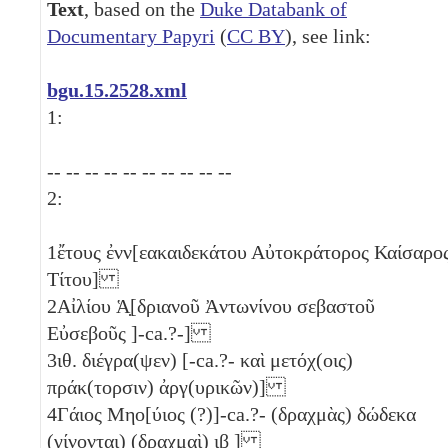
Text
, based on the
Duke Databank of
Documentary Papyri
(
CC BY
), see link:
bgu.15.2528.xml
1:
-- -- -- -- -- -- -- -- -- --
2:
1
ἔτους ἐνν[εακαιδεκάτου Αὐτοκράτορος Καίσαρο
Τίτου]
2
Αἰλίου Ἁ̣[δριανοῦ Ἀντωνίνου σεβαστοῦ
Εὐσεβοῦς ]-ca.?-]
3
ιθ
. διέγρα(ψεν) [-ca.?- καὶ μετόχ(οις)
πράκ(τορσιν) ἀργ(υρικῶν)]
4
Γάιος Μηο[ύιος (?)]-ca.?- (δραχμὰς) δώδεκα
(γίνονται) (δραχμαὶ)
ιβ
]