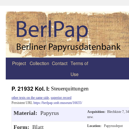
Project
Collection
Contact
Terms of
Zum
Use
Inhalt
springen
P. 21932 Kol. I:
Steuerquittungen
other texts on the same side
,
superior record
Persistent URL
https://berlpap.smb.museum/16635/
Material:
Papyrus
Acquisition:
Blechkiste 7, 34
usw.
Form:
Blatt
Location:
Papyrusdepot