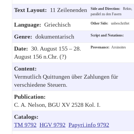
Text Layout:
11 Zeilenenden
Side and Direction:
Rekto,
parallel zu den Fasern
Language:
Griechisch
Other Side:
unbeschriftet
Genre:
dokumentarisch
Script and Notations:
Date:
30. August 155 – 28.
Provenance:
Arsinoites
August 156 n.Chr. (?)
Content:
Vermutlich Quittungen über Zahlungen für
verschiedene Steuern.
Publication:
C. A. Nelson, BGU XV 2528 Kol. I.
Catalogs:
TM 9792
HGV 9792
Papyri.info 9792