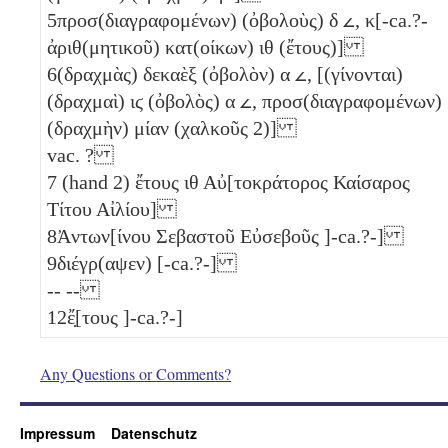
5
προσ(διαγραφομένων) (ὀβολοὺς)
δ
𐅵
, κ[-ca.?-
ἀριθ(μητικοῦ) κατ(οίκων)
ιθ
(ἔτους)]
6
(δραχμὰς) δεκαὲξ (ὀβολὸν)
α
𐅵
, [(γίνονται)
(δραχμαὶ)
ιϛ
(ὀβολὸς)
α
𐅵
, προσ(διαγραφομένων)
(δραχμὴν) μίαν (χαλκοῦς 2)
]
vac. ?
7
(hand 2) ἔτους
ιθ
Αὐ[τοκράτορος Καίσαρος
Τίτου Αἰλίου]
8
Ἀντων[ίνου Σεβαστοῦ Εὐσεβοῦς ]-ca.?-]
9
διέγρ(αψεν) [-ca.?-]
-- --
12
ἔ̣[τους ]-ca.?-]
Any Questions or Comments?
Impressum
Datenschutz