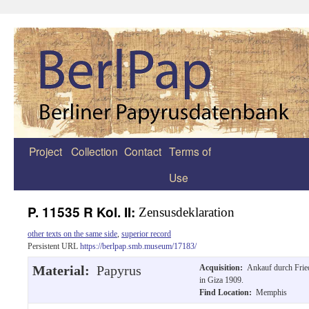
Project
Collection
Contact
Terms of
Zum
Use
Inhalt
springen
P. 11535 R Kol. II:
Zensusdeklaration
other texts on the same side
,
superior record
Persistent URL
https://berlpap.smb.museum/17183/
Material:
Papyrus
Acquisition:
Ankauf durch Frie
in Giza 1909.
Find Location:
Memphis