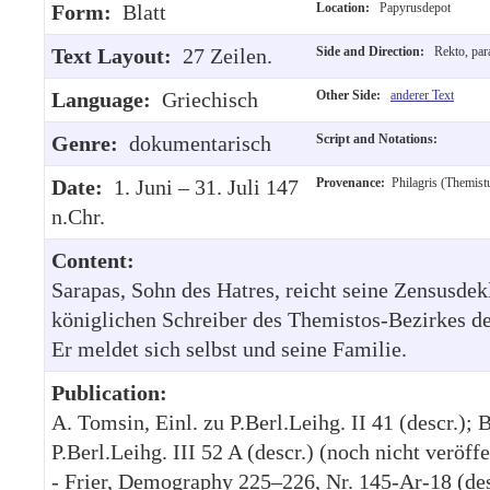
Form:
Blatt
Location:
Papyrusdepot
Text Layout:
27 Zeilen.
Side and Direction:
Rekto, para
Language:
Griechisch
Other Side:
anderer Text
Genre:
dokumentarisch
Script and Notations:
Date:
1. Juni – 31. Juli 147
Provenance:
Philagris (Themist
n.Chr.
Content:
Sarapas, Sohn des Hatres, reicht seine Zensusdek
königlichen Schreiber des Themistos-Bezirkes des
Er meldet sich selbst und seine Familie.
Publication:
A. Tomsin, Einl. zu P.Berl.Leihg. II 41 (descr.); 
P.Berl.Leihg. III 52 A (descr.) (noch nicht veröff
- Frier, Demography 225–226, Nr. 145-Ar-18 (des