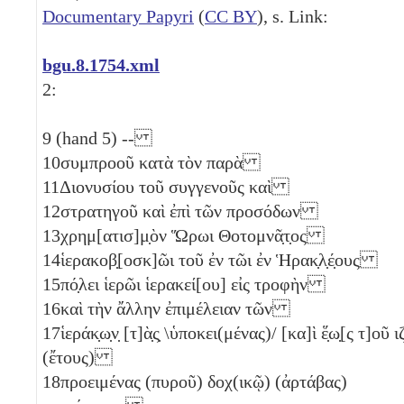
Documentary Papyri
(
CC BY
), s. Link:
bgu.8.1754.xml
2:
9
(hand 5) --
10
συμπροοῦ κατὰ τὸν παρὰ
11
Διονυσίου τοῦ συγγενοῦς καὶ
12
στρατηγοῦ καὶ ἐπὶ τῶν προσόδων
13
χρημ[ατισ]μ̣ὸν Ὥρωι Θοτομνᾶ̣τ̣ος
14
ἱερακοβ̣[οσκ]ῶι τοῦ ἐν τῶι ἐν Ἡρακ̣λ̣έ̣ους
15
πό̣λει ἱερῶι ἱερακεί[ου] εἰς τροφὴν
16
καὶ τὴν ἄλλην ἐπιμέλειαν τῶν
17
ἱεράκ̣ω̣ν̣ [τ]ὰ̣ς̣ \ὑποκει(μένας)/ [κα]ὶ ἕ̣ω̣[ς τ]οῦ
ι
(ἔτους)
18
προειμένας (πυροῦ) δοχ(ικῷ) (ἀρτάβας)