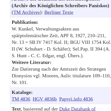
(Archiv des Königlichen Schreibers Paniskos)
(
TM Archives
):
Berliner Texte
Publikation:
W. Kunkel, Verwaltungsakten aus
spätptolemäischer Zeit, APF 8, 1927, 210–211,
Nr. 13 = SB IV 7417 Kol. II; BGU VIII 1754 Kol
II (W. Schubart - D. Schäfer); Sel.Pap. II 394 (A.
S. Hunt - C. C. Edgar, engl. Übers.).
Weitere Literatur:
Zur Datierung nach der Amtszeit des Strategen
Dionysios vgl. Mooren, Aulic titulature 109–110,
Nr. 101.
Kataloge:
TM 4836
HGV 4836b
Papyri.info 4836
Text
, basierend auf der
Duke Databank of