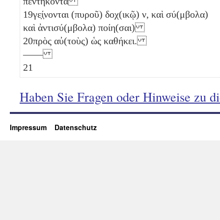
πεντήκοντα
19
γε̣ί̣νονται (πυροῦ) δοχ(ικῷ)
ν
, καὶ σύ(μβολα)
καὶ ἀντισύ(μβολα) ποίη(σαι)
20
πρὸς αὐ(τοὺς) ὡς καθήκει.
——
21
Haben Sie Fragen oder Hinweise zu d
Impressum
Datenschutz