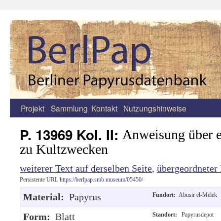
Projekt
Sammlung
Kontakt
Nutzungshinweise
Zum
Inhalt
P. 13969 Kol. II:
Anweisung über e
springen
zu Kultzwecken
weiterer Text auf derselben Seite
,
übergeordneter 
Persistente URL
https://berlpap.smb.museum/05450/
Material:
Papyrus
Fundort:
Abusir el-Melek
Form:
Blatt
Standort:
Papyrusdepot