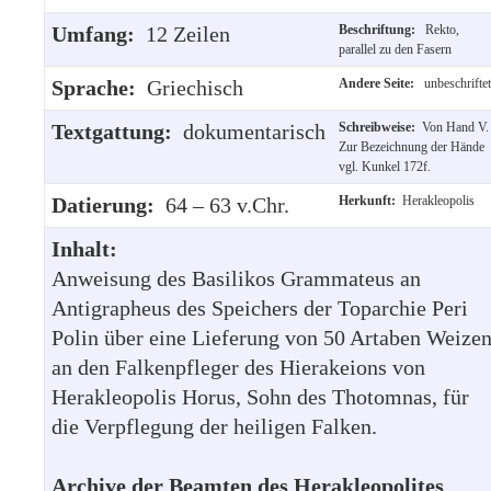
Umfang:
12 Zeilen
Beschriftung:
Rekto,
parallel zu den Fasern
Sprache:
Griechisch
Andere Seite:
unbeschriftet
Textgattung:
dokumentarisch
Schreibweise:
Von Hand V.
Zur Bezeichnung der Hände
vgl. Kunkel 172f.
Datierung:
64 – 63 v.Chr.
Herkunft:
Herakleopolis
Inhalt:
Anweisung des Basilikos Grammateus an
Antigrapheus des Speichers der Toparchie Peri
Polin über eine Lieferung von 50 Artaben Weize
an den Falkenpfleger des Hierakeions von
Herakleopolis Horus, Sohn des Thotomnas, für
die Verpflegung der heiligen Falken.
Archive der Beamten des Herakleopolites