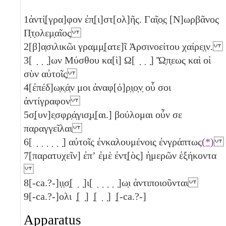
1
ἀντί̣[γρα]φον ἐπ̣[ι]στ[ολ]ῆς. Γαῖ̣ο̣ς [Ν]ωρβᾶνος
Π̣τ̣ολεμ̣αῖος
2
[β]α̣σιλικῶι γραμμ̣[ατε]ῖ Ἀρσινοείτου χαίρε̣ι̣ν.
3
[ ̣ ̣ ̣]ων Μύσθου κα[ὶ] Ω[ ̣ ̣ ̣] Ὤ̣π̣εως καὶ οἱ
σὺν αὐτοῖς
4
[ἐπέδ]ω̣κ̣ά̣ν μοι ἀναφ[ό]ρ̣ι̣ο̣ν̣ οὗ σοι
ἀντίγραφον
5
σ̣[υν]ε̣σφ̣ρ̣ά̣γισ̣μ̣[αι.] βούλομαι οὖν σε
παραγγεῖλαι
6
[ ̣ ̣ ̣ ̣ ̣ ̣] αὐτοῖς ἐνκαλουμένοις ἐνγράπτως
(*)
7
[παρατυχεῖν] ἐπʼ ἐμὲ ἐντ̣[ὸς] ἡμερῶν ἑξήκοντα
8
[-ca.?-]ι̣ι̣σ̣[ ̣ ̣]ι[ ̣ ̣ ̣ ̣ ̣]ω̣ι ἀντιποιοῦνται
9
[-ca.?-]ολι ̣[ ̣] ̣[ ̣ ̣] ̣[-ca.?-]
Apparatus