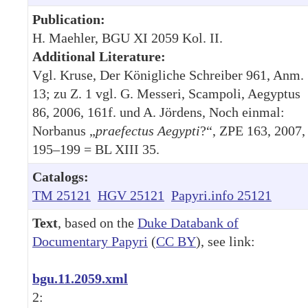
Publication:
H. Maehler, BGU XI 2059 Kol. II.
Additional Literature:
Vgl. Kruse, Der Königliche Schreiber 961, Anm.
13; zu Z. 1 vgl. G. Messeri, Scampoli, Aegyptus
86, 2006, 161f. und A. Jördens, Noch einmal:
Norbanus „
praefectus Aegypti
?“, ZPE 163, 2007,
195–199 = BL XIII 35.
Catalogs:
TM 25121
HGV 25121
Papyri.info 25121
Text
, based on the
Duke Databank of
Documentary Papyri
(
CC BY
), see link:
bgu.11.2059.xml
2: