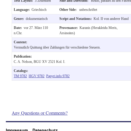
Text Layout:
3 Zeilenden
Side and Direction:
Rekto, parallel zu den Fasern
Language:
Griechisch
Other Side:
unbeschriftet
Genre:
dokumentarisch
Script and Notations:
Kol. II von anderer Hand
Date:
vor 27. März 110
Provenance:
Karanis (Herakleidu Meris,
n.Chr.
Arsinoites)
Content:
Vermutlich Quittung über Zahlungen für verschiedene Steuern.
Publication:
C. A. Nelson, BGU XV 2521 Kol. I.
Catalogs:
TM 9782
HGV 9782
Papyri.info 9782
Any Questions or Comments?
Impressum
Datenschutz