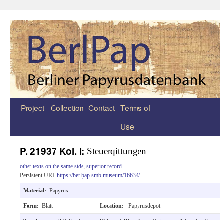
Project
Collection
Contact
Terms of
Zum
Use
Inhalt
springen
P. 21937 Kol. I:
Steuerqittungen
other texts on the same side
,
superior record
Persistent URL
https://berlpap.smb.museum/16634/
Material:
Papyrus
Form:
Blatt
Location:
Papyrusdepot