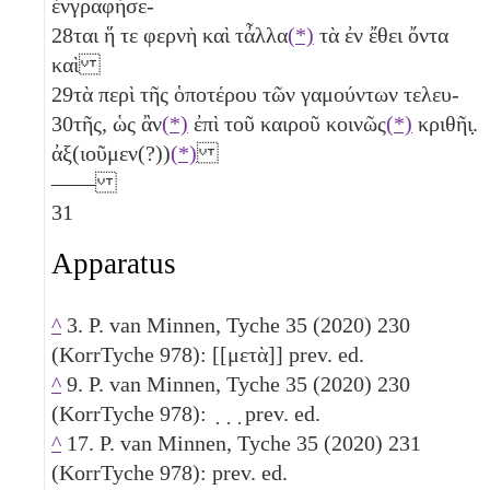
ἐνγραφήσε-
28
ται ἥ τε φερνὴ καὶ τἆλλα
(*)
τὰ ἐν ἔθει ὄντα
καὶ
29
τὰ περὶ τῆς ὁποτέρου τῶν γαμούντων τελευ-
30
τῆς, ὡς ἂν
(*)
ἐπὶ τοῦ καιροῦ κοινῶς
(*)
κριθῆι̣.
ἀξ(ιοῦμεν(?))
(*)
——
31
Apparatus
^
3. P. van Minnen, Tyche 35 (2020) 230
(KorrTyche 978): [[μετὰ]] prev. ed.
^
9. P. van Minnen, Tyche 35 (2020) 230
(KorrTyche 978): ̣ ̣ ̣ prev. ed.
^
17. P. van Minnen, Tyche 35 (2020) 231
(KorrTyche 978): prev. ed.