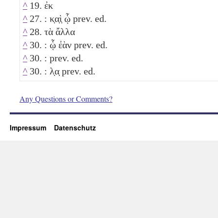
^
19. ἐκ
^
27. : κ̣α̣ὶ̣ ᾧ prev. ed.
^
28. τὰ ἄλλα
^
30. : ᾧ ἐὰν prev. ed.
^
30. : prev. ed.
^
30. : λ̣α̣ prev. ed.
Any Questions or Comments?
Impressum
Datenschutz