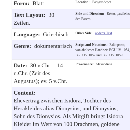
Form:
Blatt
Location:
Papyrusdepot
Text Layout:
30
Side and Direction:
Rekto, parallel z
den Fasern
Zeilen.
Language:
Griechisch
Other Side:
anderer Text
Genre:
dokumentarisch
Script and Notations:
Palimpsest;
von ähnlicher Hand wie BGU IV 1054,
BGU IV 1057 und BGU IV 1059.
Date:
30 v.Chr. – 14
Provenance:
Alexandreia
n.Chr. (Zeit des
Augustus); ev. 5 v.Chr.
Content:
Ehevertrag zwischen Isidora, Tochter des
Herakleides alias Dionysios, und Dionysios,
Sohn des Dionysios. Als Mitgift bringt Isidora
Kleider im Wert von 100 Drachmen, goldene