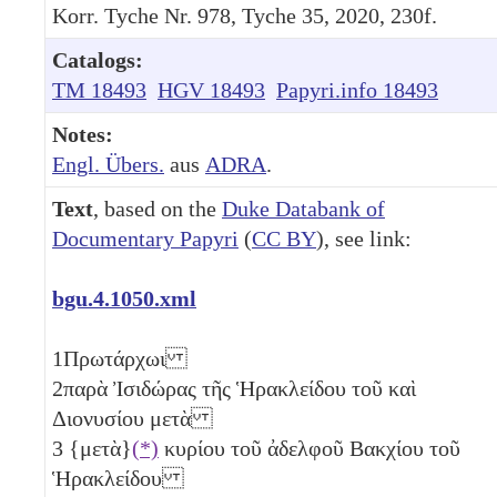
Korr. Tyche Nr. 978, Tyche 35, 2020, 230f.
Catalogs:
TM 18493
HGV 18493
Papyri.info 18493
Notes:
Engl. Übers.
aus
ADRA
.
Text
, based on the
Duke Databank of
Documentary Papyri
(
CC BY
), see link:
bgu.4.1050.xml
1
Πρωτάρχωι
2
παρὰ Ἰσιδώρας τῆς Ἡρακλείδου τοῦ καὶ
Διονυσίου μετὰ
3
{μετὰ}
(*)
κυρίου τοῦ ἀδελφοῦ Βακχίου τοῦ
Ἡρακλείδου