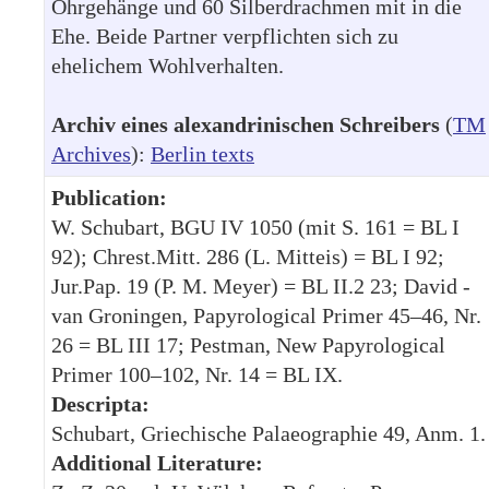
Ohrgehänge und 60 Silberdrachmen mit in die
Ehe. Beide Partner verpflichten sich zu
ehelichem Wohlverhalten.
Archiv eines alexandrinischen Schreibers
(
TM
Archives
):
Berlin texts
Publication:
W. Schubart, BGU IV 1050 (mit S. 161 = BL I
92); Chrest.Mitt. 286 (L. Mitteis) = BL I 92;
Jur.Pap. 19 (P. M. Meyer) = BL II.2 23; David -
van Groningen, Papyrological Primer 45–46, Nr.
26 = BL III 17; Pestman, New Papyrological
Primer 100–102, Nr. 14 = BL IX.
Descripta:
Schubart, Griechische Palaeographie 49, Anm. 1.
Additional Literature: