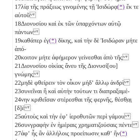
17
λίᾳ τῆς πράξεως γινομένης τῇ Ἰσιδώρᾳ
(*)
ἔκ τε
αὐτοῦ
18
Διονυσίου καὶ ἐκ τῶν ὑπαρχόντων αὐτῷ
πάντων
19
καθάπερ ἐγ
(*)
δίκης, καὶ τὴν δὲ Ἰσιδώραν μήτε
ἀπό-
20
κοιτον μήτε ἀφήμερον γείνεσθαι ἀπὸ τῆς
21
Διονυσίου οἰκίας ἄνευ τῆς Διονυσί[ου]
γνώμης
22
μηδὲ φθείρειν τὸν οἶκον μήδʼ ἄλλῳ ἀνδρὶ
23
συνεῖναι ἢ καὶ αὐτὴν τούτων τι διαπραξαμέ-
24
νην κριθεῖσαν στέρεσθαι τῆς φερνῆς, θέσθ̣α̣ι̣
[δ]ὲ
25
αὐτοὺς καὶ τὴν ἐφʼ ἱεροθυτῶν περὶ γάμου
26
συνγραφὴν ἐν ἡμέραις χρηματιζούσαις
πέντε
27
ἀφʼ ἧς ἂν ἀλλήλοις προείπωσιν̣ καθʼ ἣν
(*)