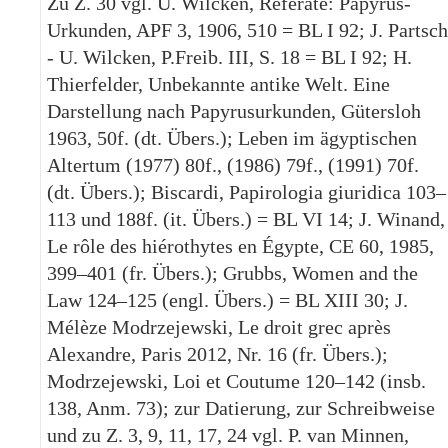
Zu Z. 30 vgl. U. Wilcken, Referate: Papyrus-
Urkunden, APF 3, 1906, 510 = BL I 92; J. Partsch
- U. Wilcken, P.Freib. III, S. 18 = BL I 92; H.
Thierfelder, Unbekannte antike Welt. Eine
Darstellung nach Papyrusurkunden, Gütersloh
1963, 50f. (dt. Übers.); Leben im ägyptischen
Altertum (1977) 80f., (1986) 79f., (1991) 70f.
(dt. Übers.); Biscardi, Papirologia giuridica 103–
113 und 188f. (it. Übers.) = BL VI 14; J. Winand,
Le rôle des hiérothytes en Égypte, CE 60, 1985,
399–401 (fr. Übers.); Grubbs, Women and the
Law 124–125 (engl. Übers.) = BL XIII 30; J.
Mélèze Modrzejewski, Le droit grec après
Alexandre, Paris 2012, Nr. 16 (fr. Übers.);
Modrzejewski, Loi et Coutume 120–142 (insb.
138, Anm. 73); zur Datierung, zur Schreibweise
und zu Z. 3, 9, 11, 17, 24 vgl. P. van Minnen,