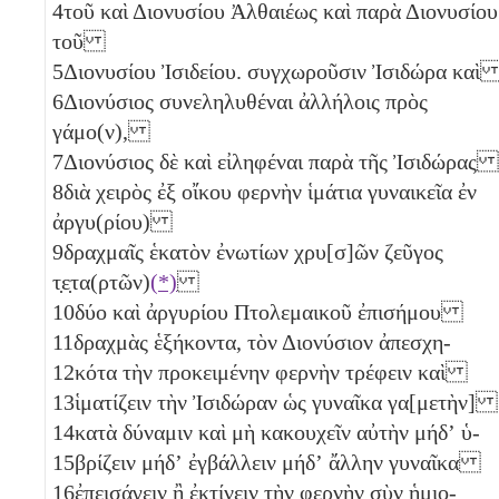
4
τοῦ καὶ Διονυσίου Ἀλθαιέως καὶ παρὰ Διονυσίου
τοῦ
5
Διονυσίου Ἰσιδείου. συγχωροῦσιν Ἰσιδώρα κα
6
Διονύσιος συνεληλυθέναι ἀλλήλοις πρὸς
γάμο(ν),
7
Διονύσιος δὲ καὶ εἰληφέναι παρὰ τῆς Ἰσιδώρας
8
διὰ χειρὸς ἐξ οἴκου φερνὴν ἱμάτια γυναικεῖα ἐν
ἀργυ(ρίου)
9
δραχμαῖς
ἑκατὸν
ἐνωτίων χρυ[σ]ῶν ζεῦγος
τ̣ε̣τα(ρτῶν)
(*)
10
δύο
καὶ ἀργυρίου Πτολεμαικοῦ ἐπισήμου
11
δραχμὰς
ἑξήκοντα
, τὸν Διονύσιον ἀπεσχη-
12
κότα τὴν προκειμένην φερνὴν τρέφειν καὶ
13
ἱματίζειν τὴν Ἰσιδώραν ὡς γυναῖκα γα[μετὴν]
14
κατὰ δύναμιν καὶ μὴ κακουχεῖν αὐτὴν μήδʼ ὑ-
15
βρίζειν μήδʼ ἐγβάλλειν μήδʼ ἄλλην γυναῖκα
16
ἐπεισάγειν ἢ ἐκτίνειν τὴν φερνὴν σὺν ἡμιο-