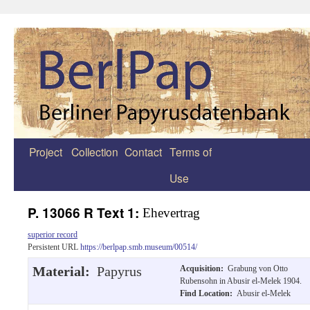
Project
Collection
Contact
Terms of
Zum
Use
Inhalt
springen
P. 13066 R Text 1:
Ehevertrag
superior record
Persistent URL
https://berlpap.smb.museum/00514/
Material:
Papyrus
Acquisition:
Grabung von Otto
Rubensohn in Abusir el-Melek 1904.
Find Location:
Abusir el-Melek