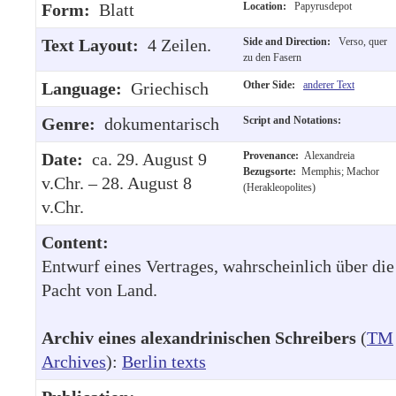
Form:
Blatt
Location:
Papyrusdepot
Text Layout:
4 Zeilen.
Side and Direction:
Verso, quer
zu den Fasern
Language:
Griechisch
Other Side:
anderer Text
Genre:
dokumentarisch
Script and Notations:
Date:
ca. 29. August 9
Provenance:
Alexandreia
Bezugsorte:
Memphis; Machor
v.Chr. – 28. August 8
(Herakleopolites)
v.Chr.
Content:
Entwurf eines Vertrages, wahrscheinlich über die
Pacht von Land.
Archiv eines alexandrinischen Schreibers
(
TM
Archives
):
Berlin texts