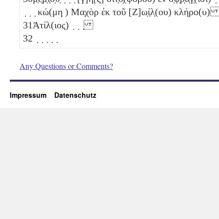
̣ ̣ ̣ κώ(μη ) Μαχὸρ ἐκ τοῦ [Ζ]ω̣ί̣λ̣(ου) κλήρο(υ
31
Ἀτίλ(ιος) ̣ ̣ ̣
32
̣ ̣ ̣ ̣ ̣
Any Questions or Comments?
Impressum
Datenschutz