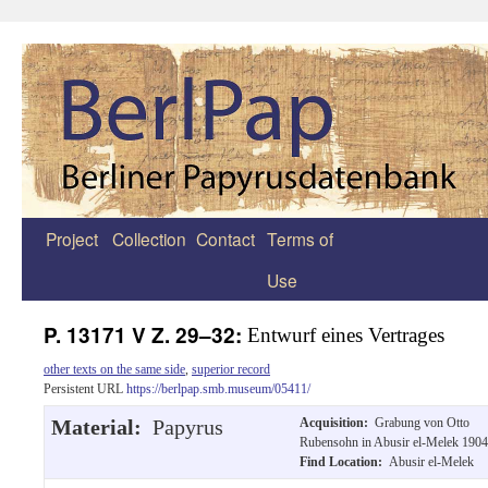
Project
Collection
Contact
Terms of
Zum
Use
Inhalt
springen
P. 13171 V Z. 29–32:
Entwurf eines Vertrages
other texts on the same side
,
superior record
Persistent URL
https://berlpap.smb.museum/05411/
Material:
Papyrus
Acquisition:
Grabung von Otto
Rubensohn in Abusir el-Melek 1904
Find Location:
Abusir el-Melek