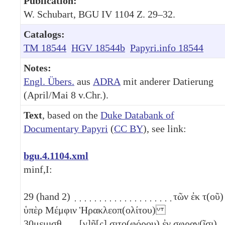
Publication:
W. Schubart, BGU IV 1104 Z. 29–32.
Catalogs:
TM 18544
HGV 18544b
Papyri.info 18544
Notes:
Engl. Übers.
aus
ADRA
mit anderer Datierung
(April/Mai 8 v.Chr.).
Text
, based on the
Duke Databank of
Documentary Papyri
(
CC BY
), see link:
bgu.4.1104.xml
minf,I:
29
(hand 2) ̣ ̣ ̣ ̣ ̣ ̣ ̣ ̣ ̣ ̣ ̣ ̣ ̣ ̣ ̣ ̣ ̣ ̣ ̣ ̣ τῶν ἐκ τ(οῦ)
ὑπὲρ Μέμφιν Ἡρακλεοπ(ολίτου)
30
μ̣ε̣μ̣ι̣σ̣θ̣ ̣ ̣ ̣ [γ]ῆ[ς] σιτ̣ο̣(φόρου) ἐν σ̣φ̣ρ̣α̣γ̣(ῖσι) ̣