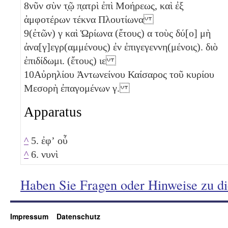
8
νῦν σὺν τ̣ῷ π̣ατρὶ ἐπὶ Μοήρεως, καὶ ἐξ
ἀμφοτέρων τέκνα Πλουτίωνα
9
(ἐτῶν)
γ
καὶ Ὡρίωνα (ἔτους)
α
τοὺς δύ[ο]
μὴ
ἀνα[γ]εγρ(αμμένους) ἐν ἐπιγεγεννη(μένοις). διὸ
ἐπιδίδωμι. (ἔτους)
ιε
10
Αὐρηλίου Ἀντωνείνου Καίσαρος τοῦ κυρίου
Μεσορὴ ἐπαγομένων
γ
.
Apparatus
^
5. ἐφʼ οὗ
^
6. νυνὶ
Haben Sie Fragen oder Hinweise zu d
Impressum
Datenschutz