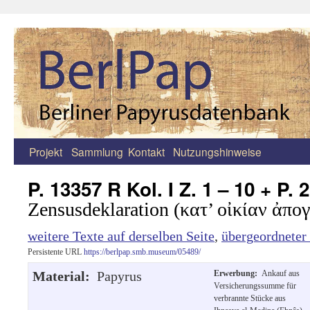
Projekt
Sammlung
Kontakt
Nutzungshinweise
Zum
Inhalt
P. 13357 R Kol. I Z. 1 – 10 + P. 
springen
Zensusdeklaration (κατ’ οἰκίαν ἀπο
weitere Texte auf derselben Seite
,
übergeordneter
Persistente URL
https://berlpap.smb.museum/05489/
Material:
Papyrus
Erwerbung:
Ankauf aus
Versicherungssumme für
verbrannte Stücke aus