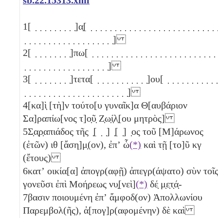
1
[ ̣ ̣ ̣ ̣ ̣ ̣ ̣ ̣ ̣]α̣[ ̣ ̣ ̣ ̣ ̣ ̣ ̣ ̣ ̣ ̣ ̣ ̣ ̣ ̣ ̣ ̣ ̣ ̣ ̣ ̣ ̣ ̣ ̣ ̣ ̣ ̣ ̣
̣ ̣ ̣ ̣ ̣ ̣ ̣ ̣ ̣ ̣ ̣ ̣ ̣ ̣ ̣ ̣ ̣ ̣ ̣]
2
[ ̣ ̣ ̣ ̣ ̣ ̣ ̣ ̣]πω[ ̣ ̣ ̣ ̣ ̣ ̣ ̣ ̣ ̣ ̣ ̣ ̣ ̣ ̣ ̣ ̣ ̣ ̣ ̣ ̣ ̣ ̣ ̣ ̣ ̣ ̣ 
̣ ̣ ̣ ̣ ̣ ̣ ̣ ̣ ̣ ̣ ̣ ̣ ̣ ̣ ̣ ̣ ̣ ̣]
3
[ ̣ ̣ ̣ ̣ ̣ ̣ ̣ ̣]τετα[ ̣ ̣ ̣ ̣ ̣ ̣ ̣ ̣ ̣ ̣ ̣]ου[ ̣ ̣ ̣ ̣ ̣ ̣ ̣ ̣ ̣ ̣ ̣
̣ ̣ ̣ ̣ ̣ ̣ ̣ ̣ ̣ ̣ ̣ ̣ ̣ ̣ ̣ ̣ ̣ ̣ ̣ ̣ ̣ ̣]
4
[κα]ὶ̣ [τὴ]ν τούτο[υ γυναῖκ]α Θ[αυβάριον
Σα]ραπίω[νος τ]ο̣ῦ̣ Ζ̣ω̣ί̣λ̣[ου μητρὸς]
5
Σ̣α̣ρ̣απιάδος τῆς ̣[ ̣ ̣] ̣[ ̣] ̣ος τοῦ [Μ]άρωνος
(ἐτῶν)
ιθ
[ἄση]μ̣(ον), ἐπʼ ὧ
(*)
καὶ τῇ [το]ῦ
κγ
(ἔτους)
6
κατʼ οικία[α] ἀπογρ(αφῇ) ἀπεγρ(άψατο) σὺν τοῖ
γονεῦσι ἐπὶ Μοήρεως νυ̣[νεὶ]
(*)
δέ̣ μ̣ε̣τ̣ά̣-
7
βασιν ποιουμένη ἐπʼ ἄμφοδ(ον) Ἀπολλωνίου
Παρεμβολ(ῆς), ἀ[πογ]ρ(αφομένην) δὲ καὶ