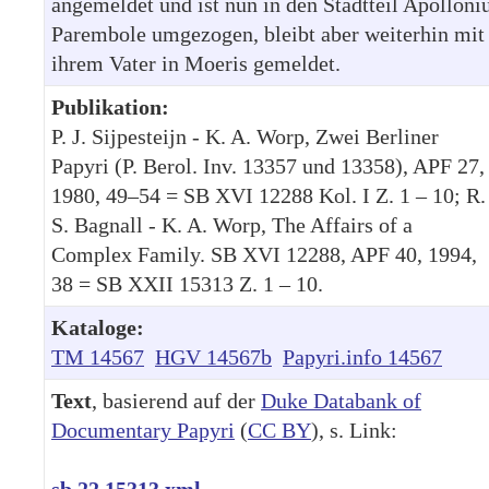
angemeldet und ist nun in den Stadtteil Apolloni
Parembole umgezogen, bleibt aber weiterhin mit
ihrem Vater in Moeris gemeldet.
Publikation:
P. J. Sijpesteijn - K. A. Worp, Zwei Berliner
Papyri (P. Berol. Inv. 13357 und 13358), APF 27,
1980, 49–54 = SB XVI 12288 Kol. I Z. 1 – 10; R.
S. Bagnall - K. A. Worp, The Affairs of a
Complex Family. SB XVI 12288, APF 40, 1994,
38 = SB XXII 15313 Z. 1 – 10.
Kataloge:
TM 14567
HGV 14567b
Papyri.info 14567
Text
, basierend auf der
Duke Databank of
Documentary Papyri
(
CC BY
), s. Link:
sb.22.15313.xml