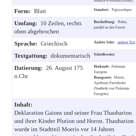
Ihnasya el-Medina (Ehnâs).
Form:
Blatt
Standort:
Papyrusdepot
Umfang:
10 Zeilen, rechts
Beschriftung:
Rekto,
parallel zu den Fasern
oben abgebrochen
Sprache:
Griechisch
Andere Seite:
anderer Text
Textgattung:
dokumentarisch
Schreibweise:
Datierung:
26. August 175
Herkunft:
Ptolemais
Euergetis
n.Chr.
Bezugsorte:
Moeris,
Apolloniu Paremboles
(Stadtteile von Ptolemais
Euergetis)
Inhalt:
Deklaration Gaions und seiner Frau Thaubarion
und ihrer Kinder Plution und Horon. Thaubarion
wurde im Stadtteil Moeris vor 14 Jahren