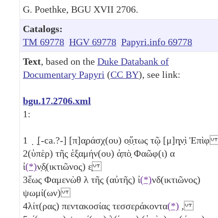
G. Poethke, BGU XVII 2706.
Catalogs:
TM 69778
HGV 69778
Papyri.info 69778
Text
, based on the
Duke Databank of
Documentary Papyri
(
CC BY
), see link:
bgu.17.2706.xml
1:
1
̣ ̣[-ca.?-] [π]α̣ράσχ(ου) ο̣ὕ̣τως τῷ [μ]η̣ν̣ὶ Ἐπὶ
2
(ὑπὲρ) τῆς ἑξαμήν(ου) ἀ̣πὸ̣ Φαῶφ(ι)
α
ἰ
(*)
ν̣δ̣(ικτιῶνος)
ε̣
3
ἕως Φαμενὼθ
λ
τῆς (αὐτῆς) ἰ
(*)
νδ(ικτιῶνος)
ψωμί(ων)
4
λίτ(ρας) πεντακοσίας τεσσεράκοντα
(*)
,