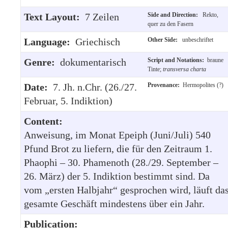
Text Layout:
7 Zeilen
Side and Direction:
Rekto,
quer zu den Fasern
Language:
Griechisch
Other Side:
unbeschriftet
Genre:
dokumentarisch
Script and Notations:
braune
Tinte;
transversa charta
Date:
7. Jh. n.Chr. (26./27.
Provenance:
Hermopolites (?)
Februar, 5. Indiktion)
Content:
Anweisung, im Monat Epeiph (Juni/Juli) 540
Pfund Brot zu liefern, die für den Zeitraum 1.
Phaophi – 30. Phamenoth (28./29. September –
26. März) der 5. Indiktion bestimmt sind. Da
vom „ersten Halbjahr“ gesprochen wird, läuft da
gesamte Geschäft mindestens über ein Jahr.
Publication: