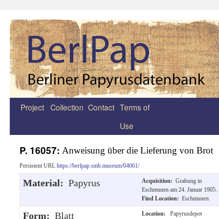
Project
Collection
Contact
Terms of
Zum
Use
Inhalt
springen
P. 16057:
Anweisung über die Lieferung von Brot
Persistent URL
https://berlpap.smb.museum/04061/
Material:
Papyrus
Acquisition:
Grabung in
Eschmunen am 24. Januar 1905.
Find Location:
Eschmunen
Form:
Blatt
Location:
Papyrusdepot