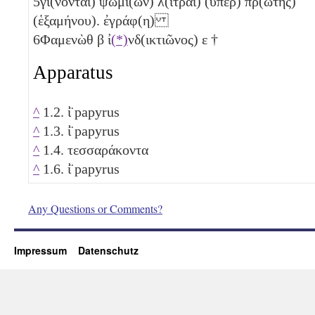
5
γί(νονται) ψωμί(ων) λ(ίτραι)
(ὑπὲρ) πρ(ώτης)
(ἑξαμήνου). ἐγράφ(η)
6
Φαμενὼθ
β
ἰ
(*)
νδ(ικτιῶνος)
ε
†
Apparatus
^
1.2. ἰ̈ papyrus
^
1.3. ἰ̈ papyrus
^
1.4. τεσσαράκοντα
^
1.6. ἰ̈ papyrus
Any Questions or Comments?
Impressum
Datenschutz