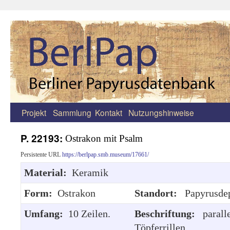
Projekt
Sammlung
Kontakt
Nutzungshinweise
Zum
Inhalt
P. 22193:
Ostrakon mit Psalm
springen
Persistente URL
https://berlpap.smb.museum/17661/
Material:
Keramik
Form:
Ostrakon
Standort:
Papyrusde
Umfang:
10 Zeilen.
Beschriftung:
parall
Töpferrillen