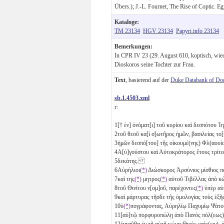
Übers.); J.-L. Fournet, The Rise of Coptic. E
Kataloge:
TM 23134
HGV 23134
Papyri.info 23134
Bemerkungen:
In CPR IV 23 (29. August 610, koptisch, wie
Dioskoros seine Tochter zur Frau.
Text
, basierend auf der
Duke Databank of Do
sb.1.4503.xml
r:
1
[† ἐν] ὀνόματ[ι] τοῦ κυρίου καὶ δεσπότου
2
τοῦ θεοῦ κα[ὶ σ]ωτῆρος ἡμῶν, βασιλείας τ
3
ἡμῶν δεσπό[του] τῆς οἰκουμέ(νης) Φλ(αουί
4
Α[ὐ]γούστου καὶ Αὐτοκράτορος ἔτους τρίτο
5
δεκάτης.
6
Αὐρήλιοι
(*)
Διώσκορος Ἁρσύνιος μίσθιος
7
καὶ της
(*)
μητρος
(*)
αὐτοῦ Τιβέλλας ἀπὸ 
8
τοῦ Θινίτου ν[ομ]οῦ, παρέχοντες
(*)
ὑπὲρ αὑ
9
καὶ μάρτυρας τῆσδε τῆς ὁμολογίας τοὺς ἑ
10
ὑ
(*)
πογράφοντας, Αὐρηλίῳ Παχυμίῳ Ψάτ
11
[αὐ]τῷ πορφυροπώλῃ ἀπὸ Πανὸς πόλ(εως),
12
ἐνταῦθα ἐν τῇ αὐτῇ κώμῃ Θινὸς χαίρ(ειν)