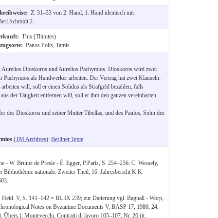
hreibweise:
Z. 31–33 von 2. Hand; 1. Hand identisch mit
Berl.Schmidt 2.
rkunft:
This (Thinites)
zugsorte:
Panos Polis, Tamis
, Aurelios Dioskoros und Aurelios Pachymios. Dioskoros wird zwei
ür Pachymios als Handwerker arbeiten. Der Vertrag hat zwei Klauseln:
rbeiten will, soll er einen Solidus als Strafgeld bezahlen; falls
us der Tätigkeit entfernen will, soll er ihm den ganzen vereinbarten
fer des Dioskoros und seiner Mutter Tibellas, und des Paulos, Sohn des
ymios
(
TM Archives
):
Berliner Texte
ne - W. Brunet de Presle - É. Egger, P.Paris, S. 254–256; C. Wessely,
Bibliothèque nationale. Zweiter Theil, 16. Jahresbericht K.K.
503.
. Heid. V, S. 141–142 = BL IX 239; zur Datierung vgl. Bagnall - Worp,
 Chronological Notes on Byzantine Documents V, BASP 17, 1980, 24;
Übers.); Montevecchi, Contratti di lavoro 105–107, Nr. 26 (it.