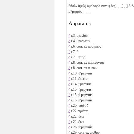
36
σὺν θ(εῷ) ὁμολογία γεναμ(ένη) ̣ ̣ ̣[ ̣ ̣]
37
μητρὸς ̣ ̣ ̣ ̣
Apparatus
^
r.3. αἰωνίου
^
r.4. ἰ̈ papyrus
^
r.6. corr. ex αυρηλιος
^
r.7. ἡ
^
r.7. μήτηρ
^
r.8. corr. ex παρεχοντος
^
r.8. corr. ex αυτου
^
r.10. ὑ̈ papyrus
^
r.11. ἔπειτα
^
r.14. ἰ̈ papyrus
^
r.15. ἰ̈ papyrus
^
r.15. ὑ̈ papyrus
^
r.16. ὑ̈ papyrus
^
r.20. μισθοῦ
^
r.22. πρώτῳ
^
r.22. ἔτει
^
r.22. ἔτει
^
r.26. ὑ̈ papyrus
^
r.29. corr. ex μισθου