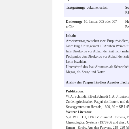
Textgattung:
dokumentarisch
Sc
P.
Datierung:
10. Januar 605 oder 607
He
n.Chr.
Be
Inhalt:
Arbeitsvertrag zwischen zwei Purpurhändlern
Jahre lang für insgesamt 19 Artaben Weizen f
falls Dioskoros vor Ablauf der Zeit nicht mehr a
Pachymios den Dioskoros vor Ablauf der Zeit a
Lohn bezahlen.
Unterschrift des Isak Abramios als Schreibhel
Megas, als Zeuge und Notar.
Archiv des Purpurhändlers Aurelios Pach
Publikation:
W. A. Schmidt, P.Berl.Schmidt 1; A. J. Letron
Zu den griechischen Papyri des Louvre und der 
Staatsgymnasium Hernals, 1890, 30 = SB I 4
Weitere Literatur:
Vgl. W. C. Till, CPR IV 23 und A. Jördens, P
Chronological Systems (1978) 66 und dies.,
Erman - Krebs, Aus den Papyrus, 219–220 (dt. 