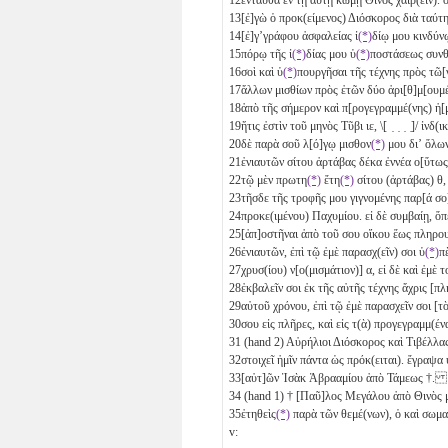
13
[ἐ]γὼ ὁ προκ(είμενος) Διόσκορος διὰ ταύ
14
[ἐ]γ’γράφου ἀσφαλείας ἰ
(*)
δίῳ μου κινδύ
15
πόρῳ τῆς ἰ
(*)
δίας μου ὑ
(*)
ποστάσεως συν
16
σοὶ καὶ ὑ
(*)
πουργῆσαι τῆς τέχνης πρὸς τ
17
ἄλλων μισθίων πρὸς ἐτῶν δύο
ἀρι[θ]μ[ου
18
ἀπὸ τῆς σήμερον καὶ π[ρογεγραμμέ(νης) ἡ
19
ἥτις ἐστὶν τοῦ μηνὸς Τῦβι
ιε
, \[ ̣ ̣ ̣ ̣]/ ἰνδ
20
δὲ παρὰ σοῦ λ[ό]γῳ μισθον
(*)
μου διʼ ὅλω
21
ἐνιαυτῶν σίτου ἀρτάβας δέκα ἐννέα
ο[ὕτω
22
τῷ μὲν πρωτη
(*)
ἔτη
(*)
σίτου (ἀρτάβας)
θ
23
τῆσδε τῆς τροφῆς μου γιγνομένης παρ[ά 
24
προκε(ιμένου) Παχυμίου. εἰ δὲ συμβαίῃ, ὅπε
25
[ἀπ]οστῆναι ἀπὸ τοῦ σου οἴκου ἕως πληρο
26
ἐνιαυτῶν, ἐπὶ τῷ ἐμὲ παρασχ(εῖν) σοι ὑ
(*)
π
27
χρυσ(ίου) ν[ο(μισμάτιον)]
α
, εἰ δὲ καὶ ἐμ
28
ἐκβαλεῖν σοι ἐκ τῆς αὐτῆς τέχνης ἄχρις 
29
αὐτοῦ χρόνου, ἐπὶ τῷ ἐμὲ παρασχεῖν σοι [τ
30
σου εἰς πλῆρες, καὶ εἰς τ(ὰ) προγεγραμμ(
31
(hand 2) Αὐρήλιοι Διόσκορος καὶ Τιβέλλα
32
στοιχεῖ ἡμῖν πάντα ὡς πρόκ(ειται). ἔγρα
33
[αὐτ]ῶν Ἰσὰκ Ἀβρααμίου ἀπὸ Τάμεως †.
34
(hand 1) † [Παῦ]λος Μεγάλου ἀπὸ Θινὸς
35
ἐτηθεὶς
(*)
παρὰ τῶν θεμέ(νων), ὁ καὶ σωμα
v: