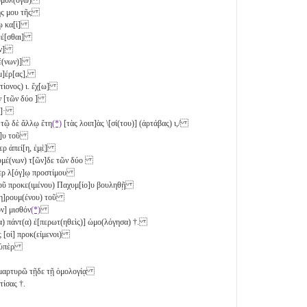
της μου τῆς
νῳ κα[ὶ]
θέ[σθαι]
ῶ[ν]
μέ(νων)]
[μ]έρ[ας],
(ικτίονος)
ι
. ἔχ[ω]
ν [τῶν δύο
]
ς]·
, τῷ δὲ ἄλλῳ ἔτη
(*)
[τὰς λοιπ]ὰς \[σί(του)] (ἀρτάβας)
ι
,/
σο]υ τοῦ
ρ ἀπεί[η, ἐ̣μ̣ὲ̣]
υμέ(νων) τ[ῶν]δε τῶν δύο
ὲρ λ[όγ]ῳ προστίμου
ὲ τοῦ προκε(ιμένου) Παχυμ[ίο]υ βουληθῇ
[πλη]ρουμ(ένου) τοῦ
ὸν] μισθόν
(*)
ένα) πάντ(α) ἐ[περωτ(ηθεὶς)] ὡμο(λόγησα) †.
ς [οἱ] προκ(είμενοι)
ψα ὑπὲρ
 μαρτυρῶ τῇδε τῇ ὁμολογίᾳ
τίσας †.