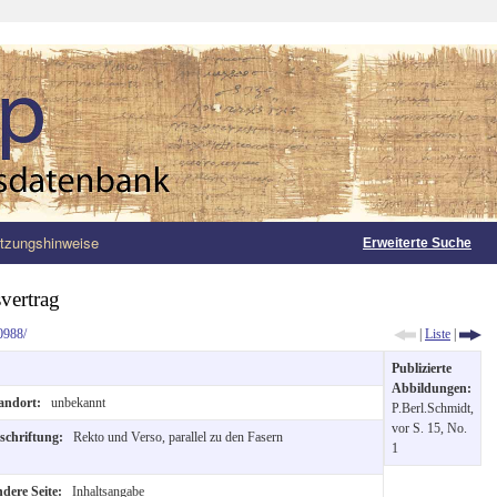
tzungshinweise
Erweiterte Suche
vertrag
0988/
|
Liste
|
Publizierte
Abbildungen:
andort:
unbekannt
P.Berl.Schmidt,
vor S. 15, No.
schriftung:
Rekto und Verso, parallel zu den Fasern
1
dere Seite:
Inhaltsangabe