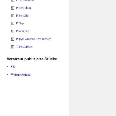
P.Berl.Thun.
P.Berl.Zill.
P.Eleph.
P.Schubart
Papyri Graecae Berolinenses
T.Berl.Möller
Verstreut publizierte Stücke
SB
Weitere Stücke