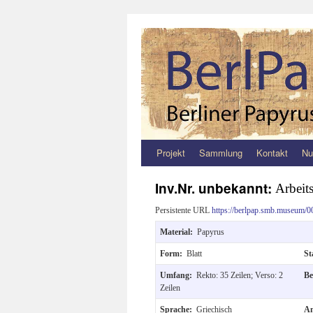
Projekt
Sammlung
Kontakt
Nu
Zum
Inhalt
Inv.Nr. unbekannt:
Arbeits
springen
Persistente URL
https://berlpap.smb.museum/0
Material:
Papyrus
Form:
Blatt
St
Umfang:
Rekto: 35 Zeilen; Verso: 2
Be
Zeilen
Sprache:
Griechisch
An