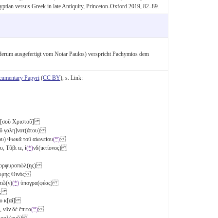
gyptian versus Greek in late Antiquity, Princeton-Oxford 2019, 82–89.
derum ausgefertigt vom Notar Paulos) verspricht Pachymios dem
cumentary Papyri
(
CC BY
), s. Link:
 Ἰη[σοῦ Χριστοῦ]
ο[ῦ γαλη]νοτ(άτου)
ου) Φωκᾶ τοῦ αἰωνείου
(*)
υ, Τῦβι
ιε
, ἰ
(*)
νδ(ικτίονος)
 πορφυροπώλ(ης)
κώμης Θινὸς
τῶ(ν)
(*)
ὑπογρα(φέας)
ξῆς
ου κ[αὶ]
 νῦν δὲ ἔπιτα
(*)
. ὁμολ(ογῶ)