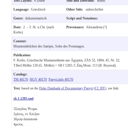
Text Layout:
4 Zeilen
Side and Direction:
Rekto
Language:
Griechisch
Other Side:
unbeschriftet
Genre:
dokumentarisch
Script and Notations:
Date:
2. – 3. Jh. n.Chr. (nach
Provenance:
Alexandreia (?)
Krebs)
Content:
Mumientäfelchen des Satripis, Sohn des Psenmagos.
Publication:
F. Krebs, Griechische Mumienetikette aus Ägypten, ZÄS 32, 1894, 45, Nr. 32;
T.Berl.Möller 120 (G. Möller) = SB I 1205; C.Étiq.Mom. 113 (B. Boyaval).
Catalogs:
TM 40170
HGV 40170
Papyri.info 40170
Text
, based on the
Duke Databank of Documentary Papyri
(
CC BY
), see link:
sb.1.1205.xml
1
Σατρῖπις Ψενμα-
2
γῶτος, ἐν Ἀλεξαν-
3
δρείᾳ ἀναπαυσά-
4
μενος.