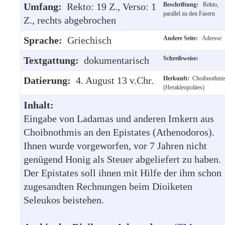
Umfang:
Rekto: 19 Z., Verso: 1
Beschriftung:
Rekto,
parallel zu den Fasern
Z., rechts abgebrochen
Sprache:
Griechisch
Andere Seite:
Adresse
Textgattung:
dokumentarisch
Schreibweise:
Datierung:
4. August 13 v.Chr.
Herkunft:
Choibnothmi
(Herakleopolites)
Inhalt:
Eingabe von Ladamas und anderen Imkern aus
Choibnothmis an den Epistates (Athenodoros).
Ihnen wurde vorgeworfen, vor 7 Jahren nicht
genügend Honig als Steuer abgeliefert zu haben.
Der Epistates soll ihnen mit Hilfe der ihm schon
zugesandten Rechnungen beim Dioiketen
Seleukos beistehen.