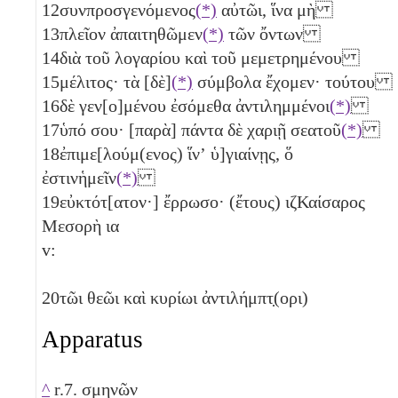
12
συνπροσγενόμενος
(*)
αὐτῶι, ἵνα μὴ
13
πλεῖον ἀπαιτηθῶμεν
(*)
τῶν ὄντων
14
διὰ τοῦ λογαρίου καὶ τοῦ μεμετρημένου
15
μέλιτος· τὰ [δὲ]
(*)
σύμβολα ἔχομεν· τούτου
16
δὲ γεν[ο]μένου ἐσόμεθα ἀντιλημμένοι
(*)
17
ὑπό σου· [παρὰ] πάντα δὲ χαριῇ σεατοῦ
(*)
18
ἐπιμε[λούμ(ενος) ἵνʼ ὑ]γιαίνῃς, ὅ
ἐστινἡμεῖν
(*)
19
εὐκτότ[ατον·] ἔρρωσο· (ἔτους)
ιζ
Καίσαρος
Μεσορὴ
ια
v:
20
τῶι θεῶι καὶ κυρίωι ἀντιλήμπτ̣(ορι)
Apparatus
^
r.7. σμηνῶν