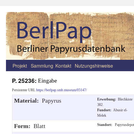
Projekt
Sammlung
Kontakt
Nutzungshinweise
Zum
Inhalt
P. 25236:
Eingabe
springen
Persistente URL
https://berlpap.smb.museum/05147/
Material:
Papyrus
Erwerbung:
Blechkiste
382.
Fundort:
Abusir el-
Melek
Form:
Blatt
Standort:
Papyrusdepo