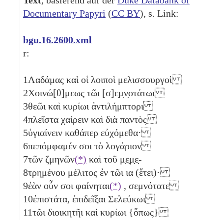
Documentary Papyri
(
CC BY
), s. Link:
bgu.16.2600.xml
r:
1
Λαδάμας καὶ οἱ λοιποὶ μελισσουργοὶ
2
Χοινώ[θ]μεως τῶι [σ]ε̣μ̣ν̣οτάτωι
3
θεῶι καὶ κυρίωι ἀντιλήμπτορι
4
πλεῖστα χαίρειν καὶ διὰ παντὸς
5
ὑγιαίνειν καθάπερ εὐχόμεθα·
6
πεπόμφαμέν σοι τὸ λογάριον
7
τῶν ζμηνῶν
(*)
καὶ τοῦ μ̣ε̣μ̣ε̣-
8
τρημένου μέλιτος ἐν τῶι
ια
(ἔτει)·
9
ἐὰν οὖν σοι φαίνηται
(*)
, σεμνότατε
10
ἐπιστάτα, ἐπιδεῖξαι Σελεύκωι
11
τῶι διοικητῆι καὶ κυρίωι {ὅπως}