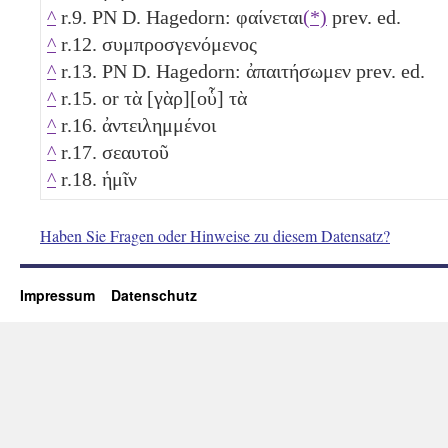
^
r.9. PN D. Hagedorn: φαίνεται
(*)
prev. ed.
^
r.12. συμπροσγενόμενος
^
r.13. PN D. Hagedorn: ἀπαιτήσωμεν prev. ed.
^
r.15. or τὰ [γὰρ][οὗ] τὰ
^
r.16. ἀντειλημμένοι
^
r.17. σεαυτοῦ
^
r.18. ἡμῖν
Haben Sie Fragen oder Hinweise zu diesem Datensatz?
Impressum
Datenschutz