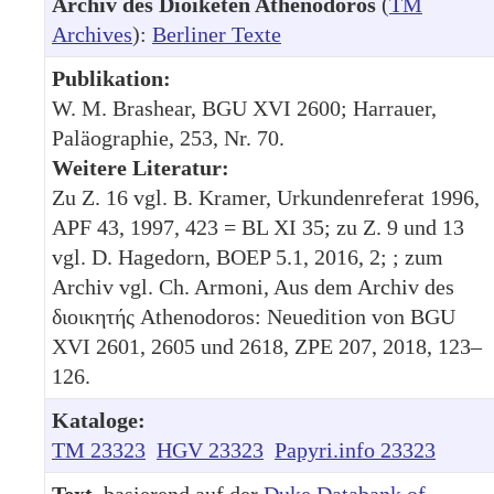
Archiv des Dioiketen Athenodoros
(
TM
Archives
):
Berliner Texte
Publikation:
W. M. Brashear, BGU XVI 2600; Harrauer,
Paläographie, 253, Nr. 70.
Weitere Literatur:
Zu Z. 16 vgl. B. Kramer, Urkundenreferat 1996,
APF 43, 1997, 423 = BL XI 35; zu Z. 9 und 13
vgl. D. Hagedorn, BOEP 5.1, 2016, 2; ; zum
Archiv vgl. Ch. Armoni, Aus dem Archiv des
διοικητής Athenodoros: Neuedition von BGU
XVI 2601, 2605 und 2618, ZPE 207, 2018, 123–
126.
Kataloge:
TM 23323
HGV 23323
Papyri.info 23323
Text
, basierend auf der
Duke Databank of