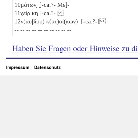
10
μάτων̣ ̣[-ca.?- Με]-
11
χεὶρ
κη̣
[-ca.?-]
12
ν̣(αυβίου) κ(ατ)οί(κων) ̣[-ca.?-]
-- -- -- -- -- -- -- -- -- --
Haben Sie Fragen oder Hinweise zu d
Impressum
Datenschutz