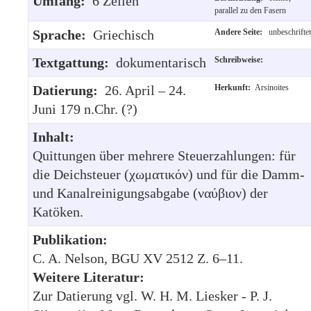
Umfang:
6 Zeilen
parallel zu den Fasern
Sprache:
Griechisch
Andere Seite:
unbeschriftet
Textgattung:
dokumentarisch
Schreibweise:
Datierung:
26. April – 24.
Herkunft:
Arsinoites
Juni 179 n.Chr. (?)
Inhalt:
Quittungen über mehrere Steuerzahlungen: für
die Deichsteuer (χωματικόν) und für die Damm-
und Kanalreinigungsabgabe (ναύβιον) der
Katöken.
Publikation:
C. A. Nelson, BGU XV 2512 Z. 6–11.
Weitere Literatur:
Zur Datierung vgl. W. H. M. Liesker - P. J.