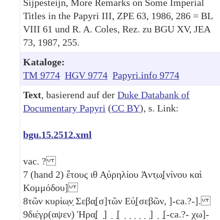
Sijpesteijn, More Remarks on Some Imperial
Titles in the Papyri III, ZPE 63, 1986, 286 = BL
VIII 61 und R. A. Coles, Rez. zu BGU XV, JEA
73, 1987, 255.
Kataloge:
TM 9774
HGV 9774
Papyri.info 9774
Text
, basierend auf der
Duke Databank of
Documentary Papyri
(
CC BY
), s. Link:
bgu.15.2512.xml
vac. ?
7
(hand 2) ἔτους
ιθ
Α̣ὐρηλίου Ἀντ̣ω̣[νίνου καὶ
Κομμόδου]
8
τῶν κυρίω̣ν̣ Σεβα̣[σ]τῶν Εὐ̣[σεβῶν, ]-ca.?-].
9
διέγρ(αψεν) Ἡρα̣[ ̣] ̣ ̣[ ̣ ̣ ̣ ̣ ̣ ̣] ̣ ̣[-ca.?- χω]-