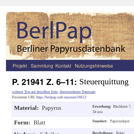
Projekt
Sammlung
Kontakt
Nutzungshinweise
Zum
Inhalt
P. 21941 Z. 6–11:
Steuerquittung
springen
weiterer Text auf derselben Seite
,
übergeordneter Datensatz
Persistente URL
https://berlpap.smb.museum/16612/
Material:
Papyrus
Erwerbung:
Blechkiste 7,
34 usw.
Form:
Blatt
Standort:
Papyrusdepot
Beschriftung:
Rekto,