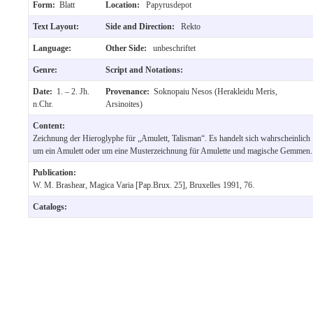
Form:
Blatt
Location:
Papyrusdepot
Text Layout:
Side and Direction:
Rekto
Language:
Other Side:
unbeschriftet
Genre:
Script and Notations:
Date:
1. – 2. Jh.
Provenance:
Soknopaiu Nesos (Herakleidu Meris,
n.Chr.
Arsinoites)
Content:
Zeichnung der Hieroglyphe für „Amulett, Talisman“. Es handelt sich wahrscheinlich
um ein Amulett oder um eine Musterzeichnung für Amulette und magische Gemmen.
Publication:
W. M. Brashear, Magica Varia [Pap.Brux. 25], Bruxelles 1991, 76.
Catalogs: