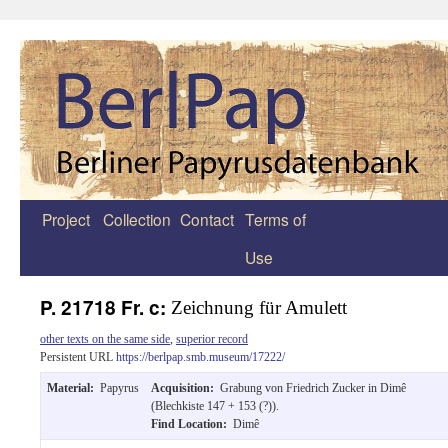
Project
Collection
Contact
Terms of
Zum
Use
Inhalt
springen
P. 21718 Fr. c:
Zeichnung für Amulett
other texts on the same side
,
superior record
Persistent URL
https://berlpap.smb.museum/17222/
Material:
Papyrus
Acquisition:
Grabung von Friedrich Zucker in Dimê
(Blechkiste 147 + 153 (?)).
Find Location:
Dimê