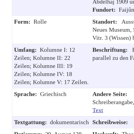
Abdelhaj 1909 u
Fundort:
Faijû
Form:
Rolle
Standort:
Ausst
Neues Museum, S
Vitr. 3 (Wissen) 
Umfang:
Kolumne I: 12
Beschriftung:
R
Zeilen; Kolumne II: 22
parallel zu den F
Zeilen; Kolumne III: 19
Zeilen; Kolumne IV: 18
Zeilen; Kolumne V: 17 Zeilen.
Sprache:
Griechisch
Andere Seite:
Schreiberangabe
Text
Textgattung:
dokumentarisch
Schreibweise:
Datierung:
29. August 138 –
Herkunft:
Thea