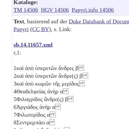
Kataloge:
TM 14506
HGV 14506
Papyri.info 14506
Text
, basierend auf der
Duke Databank of Docum
Papyri
(
CC BY
), s. Link:
sb.14.11657.xml
r,1:
1
καὶ ἀπὸ ὑπερετῶν ἄνδρες
β
2
καὶ ἀπὸ ὑπερετῶν ἄνδρε(ς)
β
3
καὶ ἀπὸ κωμῶν τῆς μερίδος
4
Θεαδελφείας ἀνὴρ
α
5
Φιλαγρίδος ἄνδρε(ς)
β
6
Ἀργιάδος ἀνὴρ
α
7
Φιλωτερίδος
α
8
Σεντρεμπάει
α