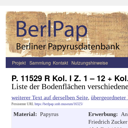
Projekt
Sammlung
Kontakt
Nutzungshinweise
Zum
Inhalt
P. 11529 R Kol. I Z. 1 – 12 + Kol.
springen
Liste der Bodenflächen verschiedene
weiterer Text auf derselben Seite
,
übergeordneter 
Persistente URL
https://berlpap.smb.museum/16325/
Material:
Papyrus
Erwerbung:
An
Friedrich Zucker