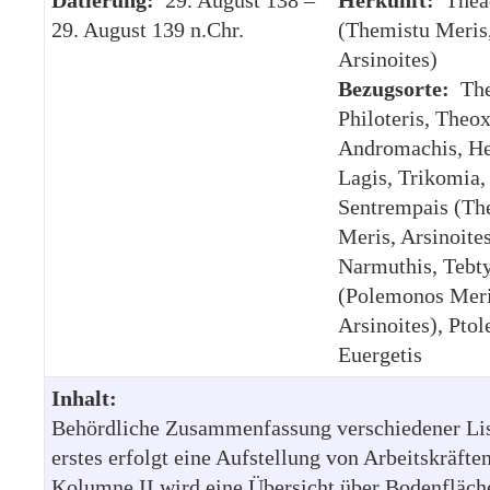
29. August 139 n.Chr.
(Themistu Meris
Arsinoites)
Bezugsorte:
The
Philoteris, Theox
Andromachis, He
Lagis, Trikomia,
Sentrempais (Th
Meris, Arsinoites
Narmuthis, Tebt
(Polemonos Meri
Arsinoites), Pto
Euergetis
Inhalt:
Behördliche Zusammenfassung verschiedener Lis
erstes erfolgt eine Aufstellung von Arbeitskräfte
Kolumne II wird eine Übersicht über Bodenfläch