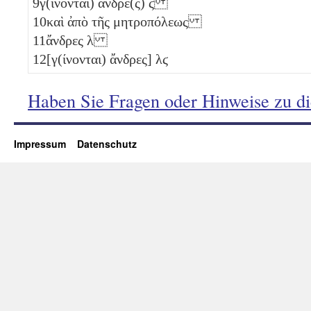
9
γ(ίνονται) ἄνδρε(ς)
ϛ
10
καὶ ἀπὸ τῆς μητροπόλεως
11
ἄνδρες
λ
12
[γ(ίνονται) ἄνδρες]
λϛ
Haben Sie Fragen oder Hinweise zu d
Impressum
Datenschutz