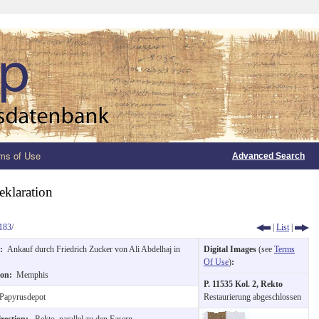
ms of Use
Advanced Search
eklaration
183/
|
List
|
n:
Ankauf durch Friedrich Zucker von Ali Abdelhaj in
Digital Images
(see
Terms
Of Use
)
:
ion:
Memphis
P. 11535 Kol. 2, Rekto
Papyrusdepot
Restaurierung abgeschlossen
irection:
Rekto, parallel zu den Fasern