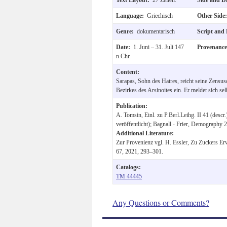
Language:
Griechisch
Other Sid
Genre:
dokumentarisch
Script and
Date:
1. Juni – 31. Juli 147
Provenanc
n.Chr.
Content:
Sarapas, Sohn des Hatres, reicht seine Zensus
Bezirkes des Arsinoites ein. Er meldet sich sel
Publication:
A. Tomsin, Einl. zu P.Berl.Leihg. II 41 (descr.
veröffentlicht); Bagnall - Frier, Demography 
Additional Literature:
Zur Provenienz vgl. H. Essler, Zu Zuckers E
67, 2021, 293–301.
Catalogs:
TM 44445
Any Questions or Comments?