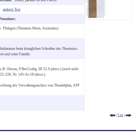
e:
anderer Text
 Notations:
e:
Philagris (Themistu Meris, Arsinoites)
deklaration beim königlichen Schreiber des Themistos-
bst und seine Familie.
); B. Olsson, P.Berl.Leihg. III 52 A (descr.) (noch nicht
225–226, Nr. 145-Ar-18 (descr.).
rwerbung des Verwaltungsarchivs von Theadelphia, APF
|
List
|