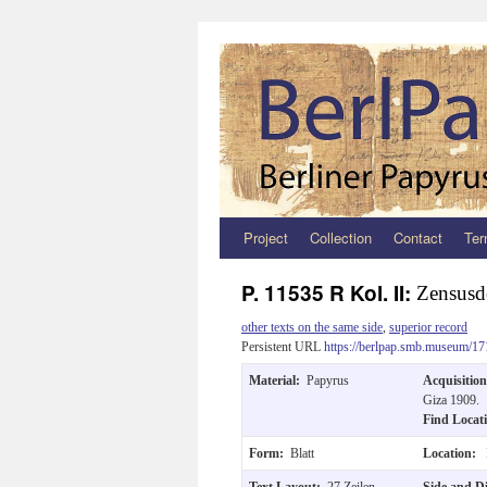
Project
Collection
Contact
Ter
Zum
Inhalt
P. 11535 R Kol. II:
Zensusd
springen
other texts on the same side
,
superior record
Persistent URL
https://berlpap.smb.museum/17
Material:
Papyrus
Acquisitio
Giza 1909.
Find Locat
Form:
Blatt
Location:
Text Layout:
27 Zeilen.
Side and D