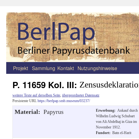
Projekt
Sammlung
Kontakt
Nutzungshinweise
Zum
Inhalt
P. 11659 Kol. III:
Zensusdeklaratio
springen
weitere Texte auf derselben Seite
,
übergeordneter Datensatz
Persistente URL
https://berlpap.smb.museum/03237/
Material:
Papyrus
Erwerbung:
Ankauf durch
Wilhelm Ludwig Schubart
von Ali Abdelhaj in Giza im
November 1912.
Fundort:
Batn el-Harit