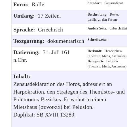
Form:
Rolle
Standort:
Papyrusdepot
Umfang:
17 Zeilen.
Beschriftung:
Rekto,
parallel zu den Fasern
Sprache:
Griechisch
Andere Seite:
unbeschriftet
Textgattung:
dokumentarisch
Schreibweise:
Datierung:
31. Juli 161
Herkunft:
Theadelpheia
(Themistu Meris, Arsinoites)
n.Chr.
Bezugsorte:
Pelusion
(Themistu Meris, Arsinoites)
Inhalt:
Zensusdeklaration des Horos, adressiert an
Harpokration, den Strategen des Themistos- und
Polemonos-Bezirkes. Er wohnt in einem
Mietshaus (συνοικία) bei Pelusion.
Duplikat: SB XVIII 13289.