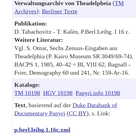
Verwaltungsarchiv von Theadelpheia
(
TM
Archives
):
Berliner Texte
Publikation:
D. Tabachovitz - T. Kalén, P.Berl.Leihg. I 16 c.
Weitere Literatur:
Vgl. S. Omar, Sechs Zensus-Eingaben aus
Theadelphia (P. Kairo Museum SR 3049/69-74),
BACPS 1, 1985, 40–42 = BL VIII 62; Bagnall -
Frier, Demography 60 und 241, Nr. 159-Ar-16.
Kataloge:
TM 10198
HGV 10198
Papyri.info 10198
Text
, basierend auf der
Duke Databank of
Documentary Papyri
(
CC BY
), s. Link:
p.berl.leihg.1.16c.xml