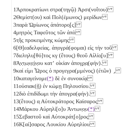
1
Ἁρποκρατίωνι στρα(τηγῷ) Ἀρσι(νοΐτου)
2
Θεμίστ(ου) καὶ Πολ(έμωνος) μερίδων
3
παρὰ Ὡρίωνος ἀπάτορο̣[ς]
4
μητρὸς Ταφεῦτος τῶν ἀπὸ
5
τ̣ῆς προκειμένης κώμης
6
[Θ]εαδελφείας. ἀπ̣ογρά(φομαι) εἰς τὴν τοῦ
7
διεληλυ̣[θό]τος
κγ
(ἔτους) θεοῦ Αἰλίο̣[υ]
8
Ἀ̣ν̣τ̣ω̣ν̣ε̣ί̣ν̣ου κατʼ οἰκίαν ἀπογ̣ρ̣α̣(φήν).
9
καί εἰμι Ὧρος ὁ προγεγρα(μμένος) (ἐτῶν) ̣,
10
καταγείνομε
(*)
δὲ ἐν συνοικίᾳ
11
οὐσιακ(ῇ) ἐν κώμῃ Πηλουσίου.
12
διὸ ἐπιδίδωμι τὴν ἀπογρα(φήν).
13
(ἔτους)
α̣
Αὐτοκράτορος Καίσαρος
14
Μάρκου Αὐρηλί[ο]υ Ἀντων̣ο̣υ
(*)
15
Σεβαστοῦ καὶ Αὐτοκράτ̣[ο]ρος
16
Κ[αί]σαρος Λουκίου Αὐρηλίου