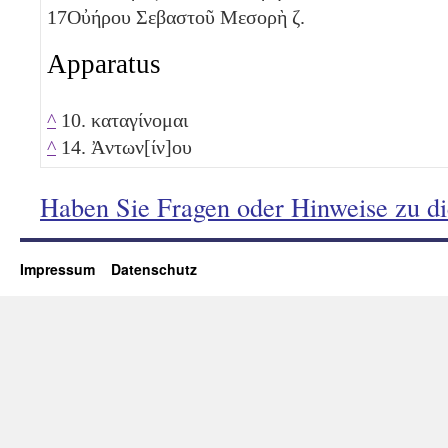
17
Οὐήρου Σεβαστοῦ Μεσορὴ
ζ
.
Apparatus
^
10. καταγίνομαι
^
14. Ἀντων[ίν]ου
Haben Sie Fragen oder Hinweise zu d
Impressum
Datenschutz