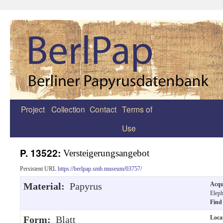
Project
Collection
Contact
Terms of
Zum
Use
Inhalt
springen
P. 13522:
Versteigerungsangebot
Persistent URL
https://berlpap.smb.museum/03757/
Material:
Papyrus
Acqu
Eleph
Find
Form:
Blatt
Loca