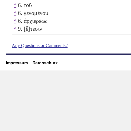
^
6. τοῦ
^
6. γενομένου
^
6. ἀρχιερέως
^
9. [ἔ]τεσιν
Any Questions or Comments?
Impressum
Datenschutz