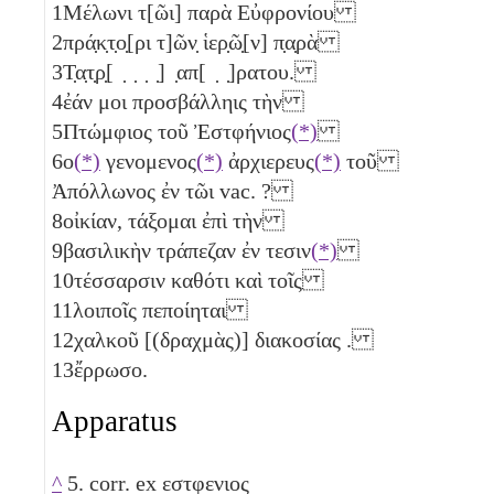
1
Μέλωνι τ[ῶι] παρὰ Εὐφρονίου
2
πρά̣κ̣τ̣ο̣[ρι τ]ῶν̣ ἱερ̣ῶ̣[ν] π̣α̣ρὰ
3
Τ̣α̣τ̣ρ̣[ ̣ ̣ ̣ ̣] ̣απ[ ̣ ̣]ρατου.
4
ἐάν μοι προσβάλληις τὴν
5
Πτώμφιος τοῦ Ἐστφήνιος
(*)
6
ο
(*)
γενομενος
(*)
ἀρχιερευς
(*)
τοῦ
Ἀπόλλωνος ἐν τῶι vac. ?
8
οἰκίαν, τάξομαι ἐπὶ τὴν
9
βασιλικὴν τράπεζαν ἐν τεσιν
(*)
10
τέσσαρσιν
καθότι καὶ τοῖς
11
λοιποῖς πεποίηται
12
χαλκοῦ [(δραχμὰς)] διακοσίας
.
13
ἔρρωσο.
Apparatus
^
5. corr. ex εστφενιος