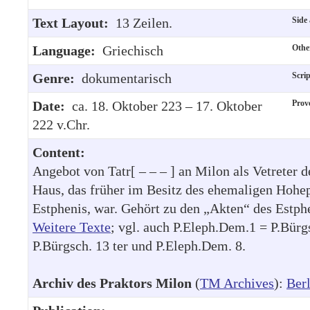
Text Layout:
13 Zeilen.
Side
Language:
Griechisch
Othe
Genre:
dokumentarisch
Scri
Date:
ca. 18. Oktober 223 – 17. Oktober
Prov
222 v.Chr.
Content:
Angebot von Tatr[ – – – ] an Milon als Vetreter d
Haus, das früher im Besitz des ehemaligen Hohep
Estphenis, war. Gehört zu den „Akten“ des Estph
Weitere Texte
; vgl. auch P.Eleph.Dem.1 = P.Bürg
P.Bürgsch. 13 ter und P.Eleph.Dem. 8.
Archiv des Praktors Milon
(
TM Archives
):
Berl