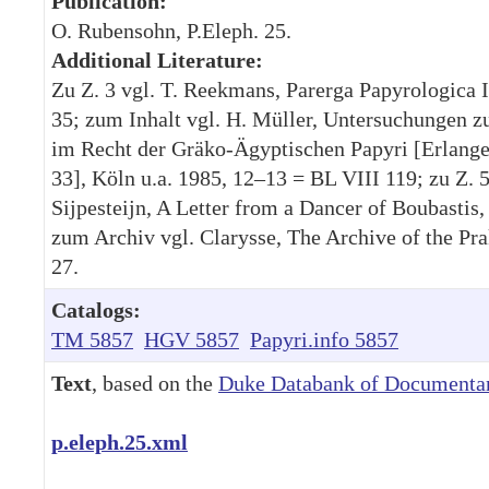
Publication:
O. Rubensohn, P.Eleph. 25.
Additional Literature:
Zu Z. 3 vgl. T. Reekmans, Parerga Papyrologica 
35; zum Inhalt vgl. H. Müller, Untersuchunge
im Recht der Gräko-Ägyptischen Papyri [Erlange
33], Köln u.a. 1985, 12–13 = BL VIII 119; zu Z. 5 
Sijpesteijn, A Letter from a Dancer of Boubastis
zum Archiv vgl. Clarysse, The Archive of the Pr
27.
Catalogs:
TM 5857
HGV 5857
Papyri.info 5857
Text
, based on the
Duke Databank of Documentar
p.eleph.25.xml